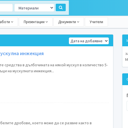
работи
Презентации
Документи
Учители
мускулна инжекция
з
М
е средства в дълбочината на някой мускул в количество 5-
ъци на мускулната инжекция...
 белите дробове, което може да се развие както в