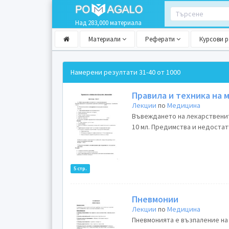
Над 283,000 материала
Материали
Реферати
Курсови 
Намерени резултати
31-40 от 1000
Правила и техника на 
Лекции
по
Медицина
Въвеждането на лекарственит
10 мл. Предимства и недостат
5 стр.
Пневмонии
Лекции
по
Медицина
Пневмонията е възпаление на