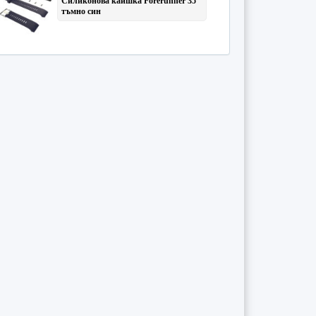
Социална медицина и органи
...
(384)
Съдебна медицина
(14)
Токсикология
(85)
Урология
(6)
Фармакология
(140)
Физиотерапия и рехабилитац
...
(165)
Хематология
(10)
Хигиена
(161)
Хранене и диететика
(165)