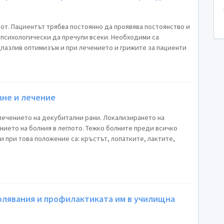
вот. Пациентът трябва постоянно да проявява постоянство и
 психологически да пречупи всеки. Необходими са
дпазлив оптимизъм и при лечението и грижите за пациенти
ане и лечение
лечението на декубитални рани. Локализирането на
нието на болния в леглото. Тежко болните преди всичко
и при това положение са: кръстът, лопатките, лактите,
олявания и профилактиката им в училищна