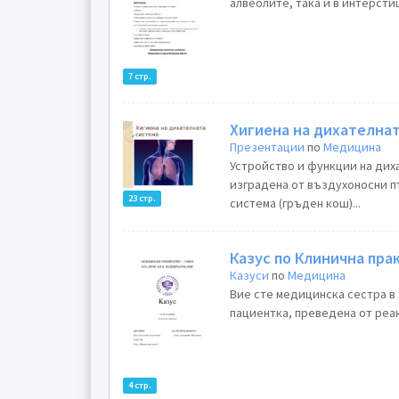
алвеолите, така и в интерстиц
7 стр.
Хигиена на дихателна
Презентации
по
Медицина
Устройство и функции на диха
изградена от въздухоносни п
23 стр.
система (гръден кош)...
Казус по Клинична пра
Казуси
по
Медицина
Вие сте медицинска сестра в
пациентка, преведена от реан
4 стр.