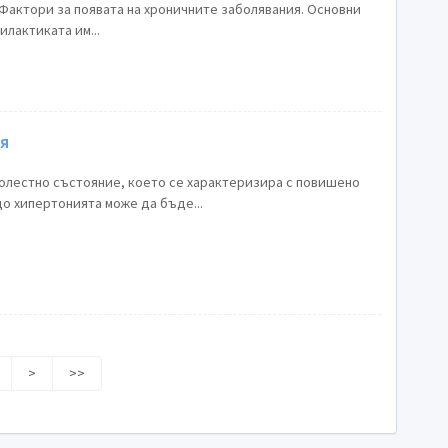
 Фактори за появата на хроничните заболявания. Основни
лактиката им...
я
олестно състояние, което се характеризира с повишено
о хипертонията може да бъде...
>
>>