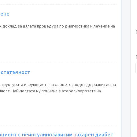
вене
 доклад за цялата процедура по диагностика и лечение на
остатъчност
структурата и функцията на сърцето, водят до развитие на
ост. Най-честата му причина е атеросклерозата на
пациент с неинсулинозависим захарен диабет