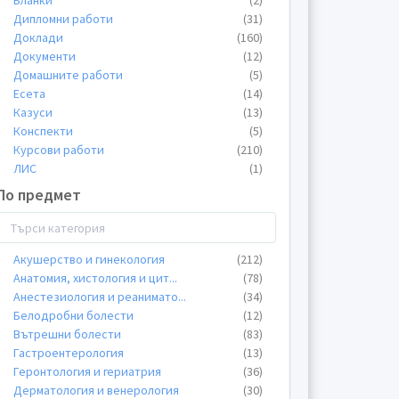
Бланки
(2)
Дипломни работи
(31)
Доклади
(160)
Документи
(12)
Домашните работи
(5)
Есета
(14)
Казуси
(13)
Конспекти
(5)
Курсови работи
(210)
ЛИС
(1)
Лекции
(430)
По предмет
Общи материали
(70)
Пищови
(33)
Планове
(29)
Акушерство и гинекология
(212)
Презентации
(401)
Анатомия, хистология и цит
...
(78)
Проекти
(26)
Анестезиология и реанимато
...
(34)
Протоколи
(17)
Белодробни болести
(12)
Реферати
(416)
Вътрешни болести
(83)
Теми
(196)
Гастроентерология
(13)
Тестове
(13)
Геронтология и гериатрия
(36)
Упражнения
(21)
Дерматология и венерология
(30)
Уроци
(7)