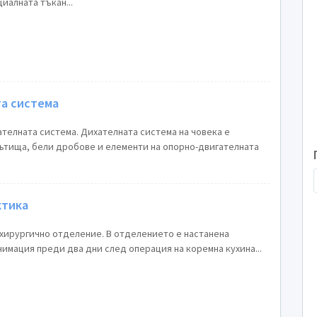
иалната тъкан...
та система
телната система. Дихателната система на човека е
ътища, бели дробове и елементи на опорно-двигателната
ктика
 хирургично отделение. В отделението е настанена
имация преди два дни след операция на коремна кухина...