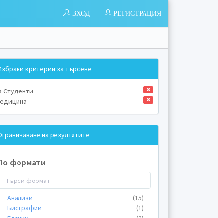
ВХОД
РЕГИСТРАЦИЯ
Избрани критерии за търсене
а Студенти
едицина
Ограничаване на резултатите
По формати
Анализи
(15)
Биографии
(1)