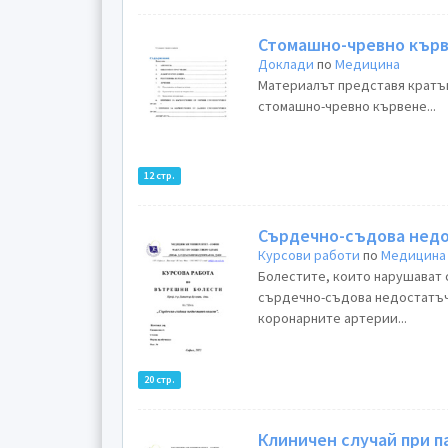
Стомашно-чревно кър
Доклади
по
Медицина
Материалът представя кратък
стомашно-чревно кървене...
12 стр.
Сърдечно-съдова нед
Курсови работи
по
Медицина
Болестите, които нарушават 
сърдечно-съдова недостатъчн
коронарните артерии...
20 стр.
Клиничен случай при 