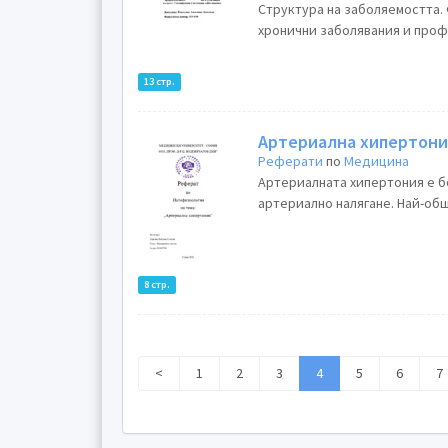
Структура на заболяемостта.
хронични заболявания и профи
13 стр.
Артериална хипертони
Реферати
по
Медицина
Артериалната хипертония е б
артериално налягане. Най-общ
8 стр.
<
1
2
3
4
5
6
7