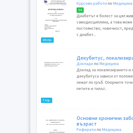
Курсови работи
по
Медицина
5 €
Диабетът е болест за цял жи
самодисциплина, а това може
постоянство, човечност, пре
с диабет...
19 стр.
Декубитус, локализир
Доклади
по
Медицина
Доклад за локализирането и 
декубитуса зависи от положе
лежат по гръб. Опорните точк
петите и тилът..
7 стр.
Основни хронични заб
възраст
Реферати
по
Медицина