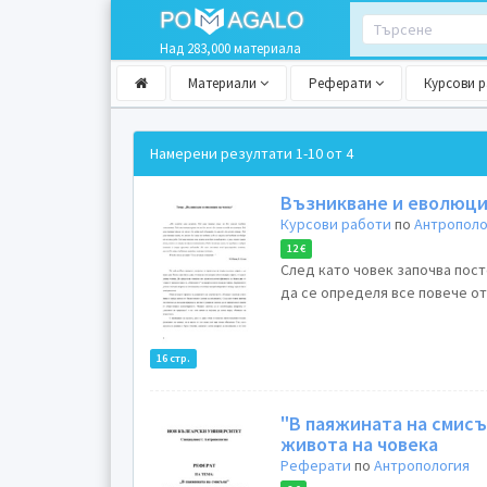
Над 283,000 материала
Материали
Реферати
Курсови 
Намерени резултати
1-10 от 4
Възникване и еволюци
Курсови работи
по
Антрополо
12 €
След като човек започва пос
да се определя все повече о
16 стр.
"В паяжината на смисъ
живота на човека
Реферати
по
Антропология