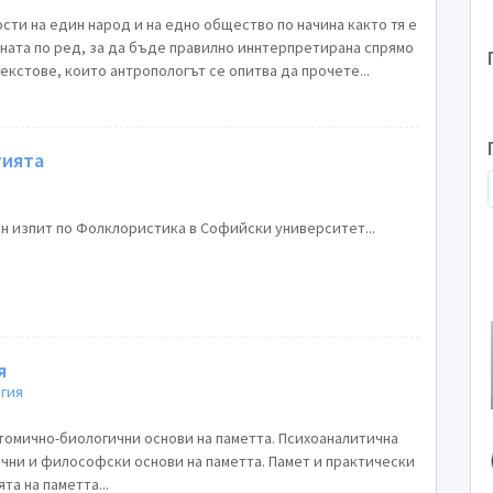
сти на един народ и на едно общество по начина както тя е
ната по ред, за да бъде правилно иннтерпретирана спрямо
текстове, които антропологът се опитва да прочете...
гията
н изпит по Фолклористика в Софийски университет...
я
гия
атомично-биологични основи на паметта. Психоаналитична
ични и философски основи на паметта. Памет и практически
та на паметта...