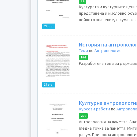
8 €
Културата и културните ценно
представена и мисловно осъз
нейното значение, е сума от 
21 стр.
История на антрополо
Теми
по
Антропология
10 €
Разработена тема за държаве
17 стр.
Културна антропологи
Курсови работи
по
Антрополо
25 €
Антропология на паметта. Ан
гледна точка за паметта. Мит
разум. Приложна антропология