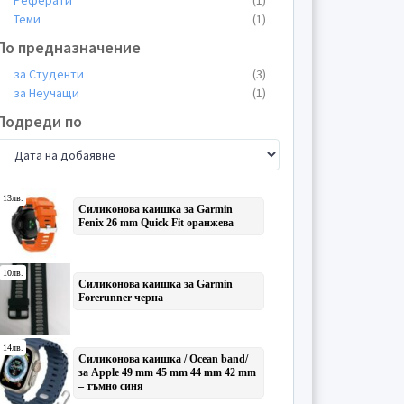
Реферати
(1)
Теми
(1)
По предназначение
за Студенти
(3)
за Неучащи
(1)
Подреди по