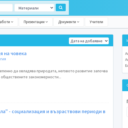
работи
Презентации
Документи
Учители
я на човека
А
гия
А
Б
тепенно да овладява природата, неговото развитие започва
т обществените закономерности...
ла" - социализация и възраствови периоди в