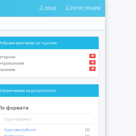
ВХОД
РЕГИСТРАЦИЯ
Избрани критерии за търсене
вторски
нтропология
иология
Ограничаване на резултатите
По формати
Курсови работи
(2)