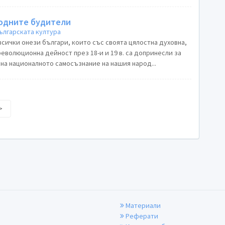
родните будители
ългарската култура
сички онези българи, които със своята цялостна духовна,
еволюционна дейност през 18-и и 19 в. са допринесли за
на националното самосъзнание на нашия народ...
>
Материали
Реферати