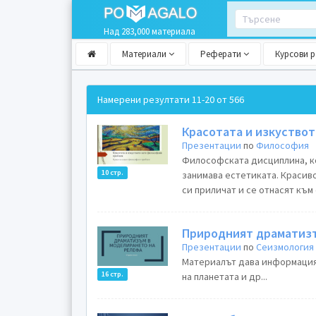
Над 283,000 материала
Материали
Реферати
Курсови 
Намерени резултати
11-20 от 566
Красотата и изкуство
Презентации
по
Философия
Философската дисциплина, коя
10 стр.
занимава естетиката. Красиво
си приличат и се отнасят към 
Природният драматизъ
Презентации
по
Сеизмология 
Материалът дава информация 
16 стр.
на планетата и др...