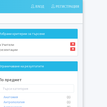
ВХОД
РЕГИСТРАЦИЯ
Избрани критерии за търсене
а Учители
резентации
Ограничаване на резултатите
По предмет
Анатомия
(1)
Антропология
(1)