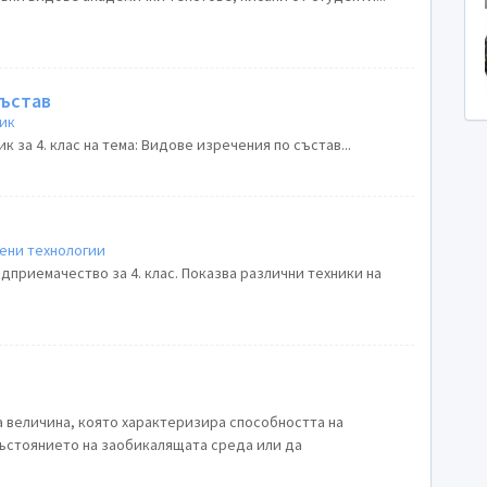
състав
зик
 за 4. клас на тема: Видове изречения по състав...
ени технологии
дприемачество за 4. клас. Показва различни техники на
на, която характеризира способността на
ъстоянието на заобикалящата среда или да