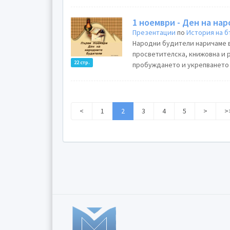
1 ноември - Ден на на
Презентации
по
История на б
Народни будители наричаме в
просветителска, книжовна и р
22 стр.
пробуждането и укрепването 
<
1
2
3
4
5
>
>