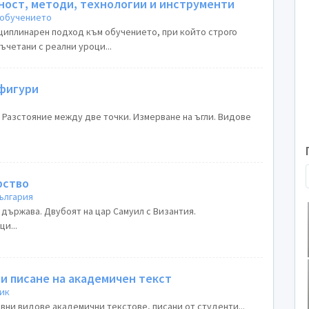
ност, методи, технологии и инструменти
 обучението
иплинарен подход към обучението, при който строго
четани с реални уроци...
фигури
 Разстояние между две точки. Измерване на ъгли. Видове
рство
ългария
държава. Двубоят на цар Самуил с Византия.
и...
и писане на академичен текст
зик
вни видове академични текстове, писани от студенти...