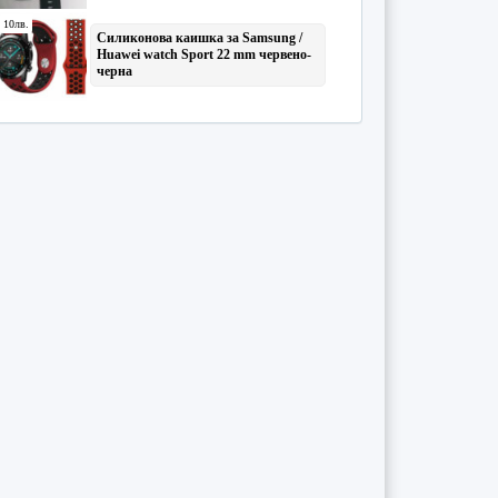
Застрахователно дело
(1)
Здравен мениджмънт
(1)
Зоология
(2)
Изобр. изкуство
(9)
Икономика
(4)
Информатика, ИТ
(28)
Информационни технологии в
...
(4)
История
(13)
История на България
(8)
История на българската кул
...
(7)
История на държавата и пра
...
(1)
История на педагогиката
(1)
Клетъчна биология
(1)
Книгознание, библиотекозна
...
(1)
Компютърни системи и техно
...
(2)
Контрол на пътното движени
...
(2)
Култура и изкуство
(1)
Културология
(1)
Литература
(19)
Маркетинг
(1)
Математика
(35)