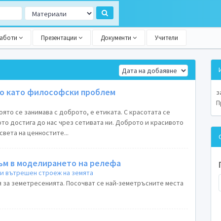
работи
Презентации
Документи
Учители
то като философски проблем
з
П
то се занимава с доброто, е етиката. С красотата се
то достига до нас чрез сетивата ни. Доброто и красивото
света на ценностите...
м в моделирането на релефа
и вътрешен строеж на земята
за земетресенията. Посочват се най-земетръсните места