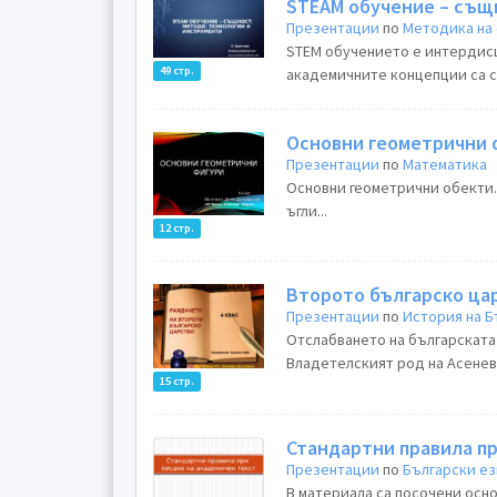
STEAM обучение – същ
Презентации
по
Методика на
STEM обучението е интердисц
49 стр.
академичните концепции са съ
Основни геометрични 
Презентации
по
Математика
Основни геометрични обекти.
ъгли...
12 стр.
Второто българско ца
Презентации
по
История на Б
Отслабването на българската 
Владетелският род на Асеневц
15 стр.
Стандартни правила пр
Презентации
по
Български е
В материала са посочени осно