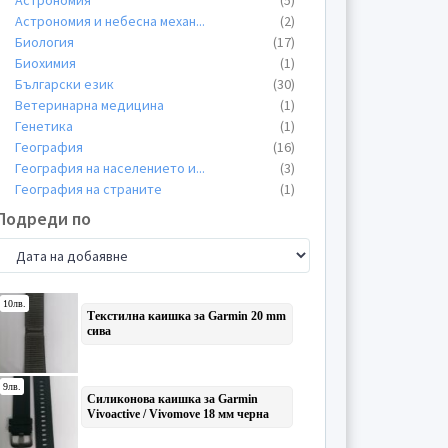
Астрономия
(5)
Астрономия и небесна механ
...
(2)
Биология
(17)
Биохимия
(1)
Български език
(30)
Ветеринарна медицина
(1)
Генетика
(1)
География
(16)
География на населението и
...
(3)
География на страните
(1)
Геометрия и топология
(1)
Подреди по
Геофизика, астрономия и ас
...
(1)
Гражданско право
(2)
Други
(3)
Държавна власт и държавна
...
(1)
Езикознание
(1)
Екология
(6)
Електромеханични системи и
...
(1)
Ендокринология
(1)
Ентомология
(1)
Етнология
(3)
Етнопсихология
(1)