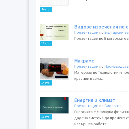
34 стр.
Видове изречения по 
Презентации
по
Български е
Презентация по Български език
12 стр.
Макраме
Презентации
по
Производств
Материал по Технологии и пре
красиви възли...
14 стр.
Енергия и климат
Презентации
по
Биология
Енергията е скаларна физична величи
10 стр.
дадена система да променя с
извършва работа...