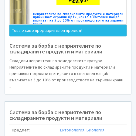
СКЛАДИРА
И М
Това е само предварителен преглед!
Система за борба с неприятелите по
складираните продукти и материали
Складови неприятели по земеделските култури.
Неприятелите по складираните продукти и материали
причиняват огромни щети, които в световен мащаб
възлизат на 5 до 10% от производството на зърнени храни.
..
Система за борба с неприятелите по
складираните продукти и материали
Предмет:
Ентомология
,
Биология