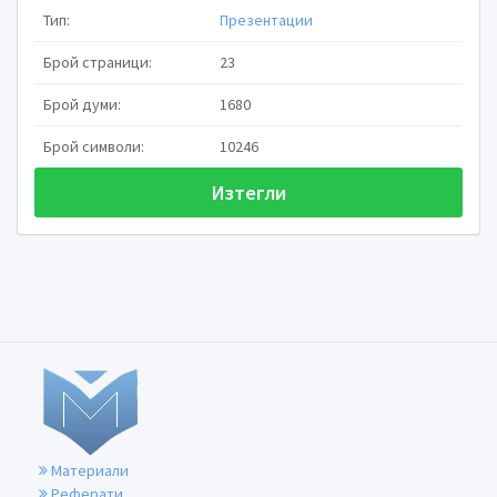
Тип:
Презентации
Брой страници:
23

Неприятелите по ск
Брой думи:
1680
причиняват огромни
възлизат на 5 до 1
Брой символи:
10246
храни.
Изтегли

Загубите от тях не 
размножаването им 
тези неприятели няма

Разпространяват се 
зърнените храни и д
материали.

Борбата с тях има г
значение и трябва д
система включваща к
целящи
недопуск
изтребителни меропр
на присъствието им.
Материали
Реферати