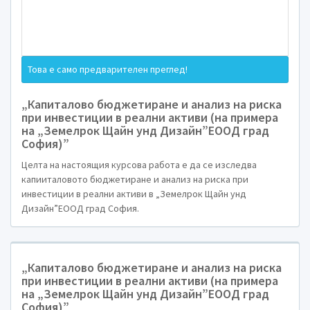
Това е само предварителен преглед!
„Капиталово бюджетиране и анализ на риска
при инвестиции в реални активи (на примера
на „Земелрок Щайн унд Дизайн”ЕООД град
К У Р С О В А Р А Б 
София)”
Целта на настоящия курсова работа е да се изследва
капииталовото бюджетиране и анализ на риска при
инвестиции в реални активи в „Земелрок Щайн унд
Дизайн”ЕООД град София.
ТЕМА:
„Капиталово бюджетиране 
при инвестиции в реални а
„Капиталово бюджетиране и анализ на риска
на „Земелрок Щайн унд Д
при инвестиции в реални активи (на примера
на „Земелрок Щайн унд Дизайн”ЕООД град
София)”
София)”