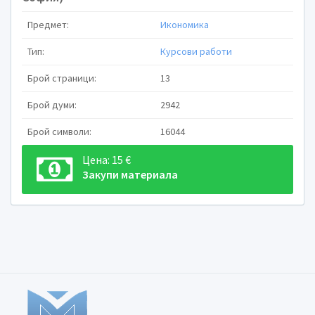
Предмет:
Икономика
Тип:
Курсови работи
Брой страници:
13
Брой думи:
2942
Разработил: Провер
Брой символи:
16044
Фак.номер:
Цена: 15 €
Закупи материала
2018