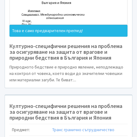
Това е само предварителен преглед!
Културно-специфични решения на проблема
за осигуряване на защита от врагове и
Факултет “Бизнес и
природни бедствия в България и Япония
Курсова 
Природното бедствие е природно явление, неподлежащо
на контрол от човека, което води до значителни човешки
или материални загуби. Те биват:...
по Междукултурно с
комуникац
Тема:
Културно-специфични решения на проблема
за осигуряване на защита от врагове и
Културно-специфични ре
природни бедствия в България и Япония
проблема за осигуряване на з
Предмет:
Транс гранично сътрудничество
врагове и природни бедс