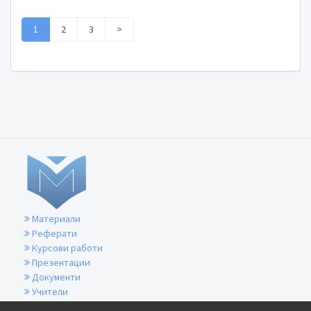
1
2
3
>
Материали
Реферати
Курсови работи
Презентации
Документи
Учители
За контакти