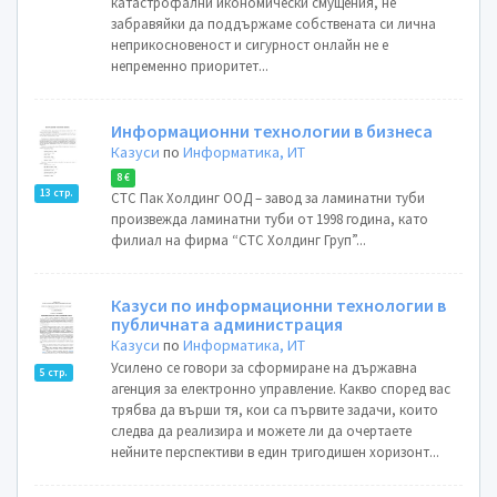
катастрофални икономически смущения, не
забравяйки да поддържаме собствената си лична
неприкосновеност и сигурност онлайн не е
непременно приоритет...
Информационни технологии в бизнеса
Казуси
по
Информатика, ИТ
8 €
13 стр.
СТС Пак Холдинг ООД – завод за ламинатни туби
произвежда ламинатни туби от 1998 година, като
филиал на фирма “СТС Холдинг Груп”...
Казуси по информационни технологии в
публичната администрация
Казуси
по
Информатика, ИТ
Усилено се говори за сформиране на държавна
5 стр.
агенция за електронно управление. Какво според вас
трябва да върши тя, кои са първите задачи, които
следва да реализира и можете ли да очертаете
нейните перспективи в един тригодишен хоризонт...