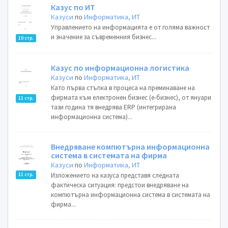
Казус по ИТ
Казуси
по
Информатика, ИТ
Управлението на информацията е от голяма важност
и значение за съвременния бизнес...
10 стр.
Казус по информационна логистика
Казуси
по
Информатика, ИТ
Като първа стъпка в процеса на преминаване на
фирмата към електронен бизнес (е-бизнес), от януари
11 стр.
тази година тя внедрява ERP (интегрирана
информационна система)...
Внедряване компютърна информационна
система в системата на фирма
Казуси
по
Информатика, ИТ
Изложението на казуса представя следната
11 стр.
фактическа ситуация: предстои внедряване на
компютърна информационна система в системата на
фирма...