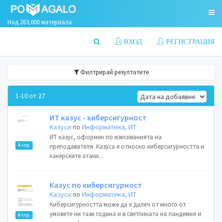
Над 283,000 материала
ВХОД
РЕГИСТРАЦИЯ
Филтрирай резултатите
1-10 от 27
ИТ казус - киберсигурност
Казуси
по
Информатика, ИТ
ИТ казус, оформен по изискванията на
4 стр.
преподавателя. Казуса е относно киберсигурността и
хакерските атаки...
Казус по киберсигурност
Казуси
по
Информатика, ИТ
Киберсигурността може да е далеч от много от
умовете ни тази година и в светлината на пандемия и
6 стр.