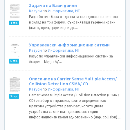
Задача по Бази данни
Казуси
по
Информатика, ИТ
Разработете база от данни за складовата наличност
в склад на три фирми, съхраняващи зърнени храни
4 стр.
(жито, ориз, царевица и др....
Управленски информационни ситеми
Казуси
по
Информатика, ИТ
Казус по управленски информационни системи за
5 стр.
Асарел – Медет АД...
Описание на Carrier Sense Multiple Access/
Collision Detection CSMA/ CD
Казуси
по
Информатика, ИТ
Carrier Sense Multiple Access / Collision Detection (CSMA /
3 стр.
CD) е набор от правила, които определят как
мрежови устройства реагират, когато двете
устройства се опитват да използват един
информационен канал едновременно (нар. collision)....