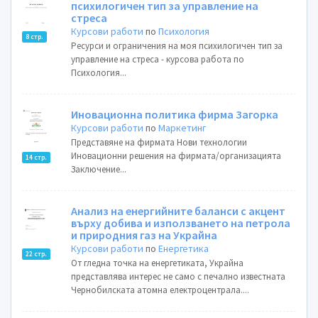
психилогичен тип за управление на
стреса
Курсови работи
по
Психология
8 стр.
Ресурси и ограничения на моя психилогичен тип за
управление на стреса - курсова работа по
Психология...
Иновационна политика фирма Загорка
Курсови работи
по
Маркетинг
Представяне на фирмата Нови технологии
Иновационни решения на фирмата/организацията
14 стр.
Заключение...
Анализ на енергийните баланси с акцент
върху добива и използването на петрола
и природния газ на Украйна
Курсови работи
по
Енергетика
22 стр.
От гледна точка на енергетиката, Украйна
представлява интерес не само с печално известната
Чернобилската атомна електроцентрала....