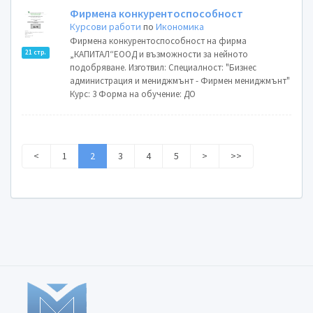
Фирмена конкурентоспособност
Курсови работи
по
Икономика
Фирмена конкурентоспособност на фирма
21 стр.
„КАПИТАЛ“ЕООД и възможности за нейното
подобряване. Изготвил: Специалност: "Бизнес
администрация и мениджмънт - Фирмен мениджмънт"
Курс: 3 Форма на обучение: ДО
<
1
2
3
4
5
>
>>