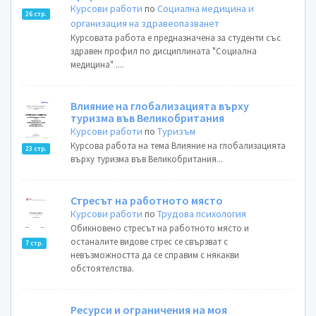
Курсови работи
по
Социална медицина и
26 стр.
организация на здравеопазванет
Курсовата работа е предназначена за студенти със
здравен профил по дисциплината "Социална
медицина" ....
Влияние на глобализацията върху
туризма във Великобритания
Курсови работи
по
Туризъм
Курсова работа на тема Влияние на глобализацията
23 стр.
върху туризма във Великобритания...
Стресът на работното място
Курсови работи
по
Трудова психология
Обикновено стресът на работното място и
останалите видове стрес се свързват с
7 стр.
невъзможността да се справим с някакви
обстоятелства.
Ресурси и ограничения на моя