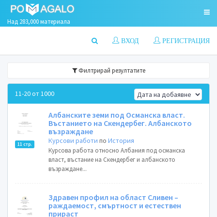
Над 283,000 материала
ВХОД
РЕГИСТРАЦИЯ
Филтрирай резултатите
11-20 от 1000
Албанските земи под Османска власт.
Въстанието на Скендербег. Албанското
възраждане
Курсови работи
по
История
11 стр.
Курсова работа относно Албания под османска
власт, въстание на Скендербег и албанското
възраждане...
Здравен профил на област Сливен –
раждаемост, смъртност и естествен
прираст