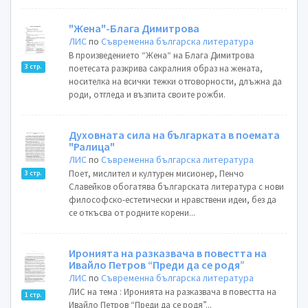
"Жена"-Блага Димитрова
ЛИС
по
Съвременна българска литература
В произведението “Жена“ на Блага Димитрова
3 стр.
поетесата разкрива сакралния образ на жената,
носителка на всички тежки отговорности, длъжна да
роди, отгледа и възпита своите рожби.
Духовната сила на българката в поемата
"Ралица"
ЛИС
по
Съвременна българска литература
Поет, мислител и културен мисионер, Пенчо
3 стр.
Славейков обогатява българската литература с нови
философско-естетически и нравствени идеи, без да
се откъсва от родните корени...
Иронията на разказвача в повестта на
Ивайло Петров “Преди да се родя”
ЛИС
по
Съвременна българска литература
ЛИС на тема : Иронията на разказвача в повестта на
1 стр.
Ивайло Петров “Преди да се родя”...