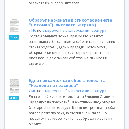
голямата изненада у читателя.
Образът на жената в стихотворениета
“Потомка”(Елисавета Багряна )
ЛИС
по
Съвременна българска литература
Родът е гледната точка, през която човекът
2 стр.
разпознава себе си , знае за себе си като наследник на
своите родители, деди и прадеди. Потомъкът ,
обърнат към миналото , се стреми чрез неговото
опознаване да осмисли собствения си живот и
стремежи...
Eдна невъзможна любов в повестта
"Крадеца на праскови"
ЛИС
по
Съвременна българска литература
Една от най-хубавите повести на Емилиян Станев е
2 стр.
"Крадецът на праскови". Тя е истински шедьовър на
българската литература. В тази невероятна творба
автора разказва за една възвишена и свята, но
невъзможна любов, която преобръща живота на
героите...