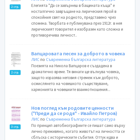
Елегията "Да се завърнеш в бащината къща" е
2 стр.
носталгично завръщане на лирическия герой в
спокойния свят на родното, представено чрез
спомена. Творбата е публикувана през 1912г. в нея
лирическият говорител е изобразен като сложна и
противоречива личност..
Вапцаровата песен за доброто в човека
ЛИС
по
Съвременна българска литература
Поезията на Никола Вапцаров е създадена в
драматично време. Тя винаги ще вълнува човека,
2 стр.
защото изразява неговия стремеж към доброто,
осмислянето на човешкото съществуване,
хармонията в човешките взаимотношения...
Нов поглед към родовите ценности
("Преди да се родя" - Ивайло Петров)
ЛИС
по
Съвременна българска литература
По принцип автобиографиите се пишат само върху
3 стр.
лично преживяно, когато животът на личността се
сблъска с историческите събития. Оттук идва и