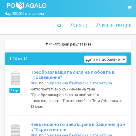
Над 283,000 материала
ВХОД
РЕГИСТРАЦИЯ
Филтрирай резултатите
1-10 от 12
Преобразяващата сила на любовта в
"Посвещение"
ЛИС
по
Съвременна българска литература
Интерпретативно съчинение на тема
2 стр.
"Преобразяващата сила на любовта" в
стихотворението "Посвещение" на Петя Дубарова за
12 клас...
Невъзможното завръщане в бащиния дом
в "Скрити вопли"
ЛИС
по
Съвременна българска литература