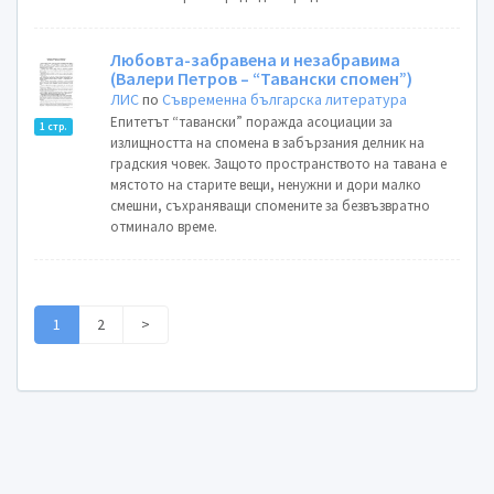
Любовта-забравена и незабравима
(Валери Петров – “Тавански спомен”)
ЛИС
по
Съвременна българска литература
Епитетът “тавански” поражда асоциации за
1 стр.
излищността на спомена в забързания делник на
градския човек. Защото пространството на тавана е
мястото на старите вещи, ненужни и дори малко
смешни, съхраняващи спомените за безвъзвратно
отминало време.
1
2
>