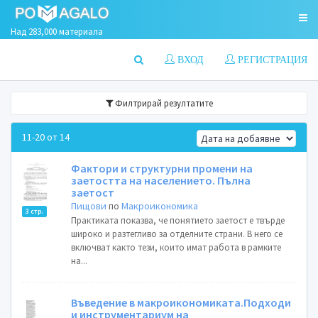
Над 283,000 материала
ВХОД
РЕГИСТРАЦИЯ
Филтрирай резултатите
11-20 от 14
Фактори и структурни промени на
заетостта на населението. Пълна
заетост
Пищови
по
Макроикономика
3 стр.
Практиката показва, че понятието заетост е твърде
широко и разтегливо за отделните страни. В него се
включват както тези, които имат работа в рамките
на...
Въведение в макроикономиката.Подходи
и инструментариум на