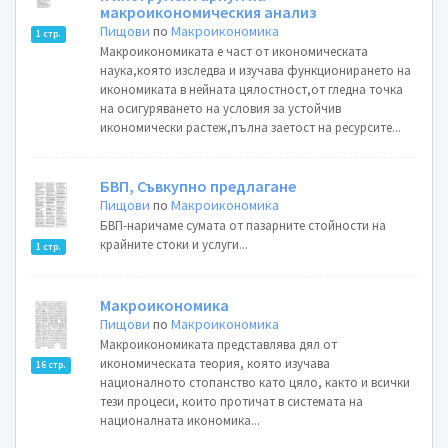
макроикономическия анализ
Пищови
по
Макроикономика
1 стр.
Макроикономиката е част от икономическата
наука,която изследва и изучава функционирането на
икономиката в нейната цялостност,от гледна точка
на осигуряването на условия за устойчив
икономически растеж,пълна заетост на ресурсите...
БВП, Съвкупно предлагане
Пищови
по
Макроикономика
БВП-наричаме сумата от пазарните стойности на
крайните стоки и услуги...
1 стр.
Макроикономика
Пищови
по
Макроикономика
Макроикономиката представлява дял от
икономическата теория, която изучава
16 стр.
националното стопанство като цяло, както и всички
тези процеси, които протичат в системата на
националната икономика...