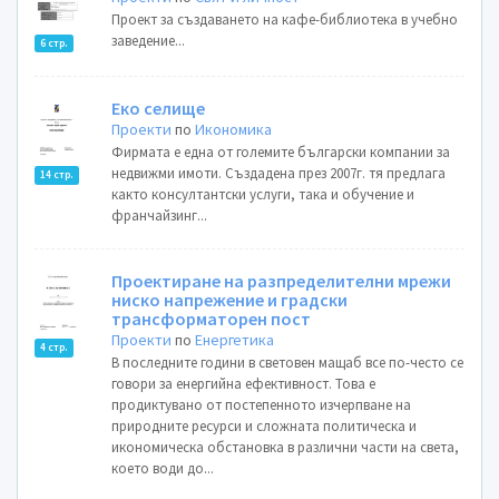
Проект за създаването на кафе-библиотека в учебно
заведение...
6 стр.
Еко селище
Проекти
по
Икономика
Фирмата е една от големите български компании за
недвижми имоти. Създадена през 2007г. тя предлага
14 стр.
както консултантски услуги, така и обучение и
франчайзинг...
Проектиране на разпределителни мрежи
ниско напрежение и градски
трансформаторен пост
Проекти
по
Енергетика
4 стр.
В последните години в световен мащаб все по-често се
говори за енергийна ефективност. Това е
продиктувано от постепенното изчерпване на
природните ресурси и сложната политическа и
икономическа обстановка в различни части на света,
което води до...