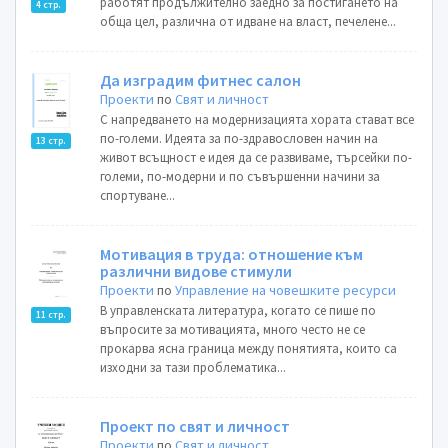
работят продължително заедно за постигането на
4 стр.
обща цел, различна от идване на власт, печелене...
Да изградим фитнес салон
Проекти
по
Свят и личност
С напредването на модернизацията хората стават все
по-големи. Идеята за по-здравословен начин на
13 стр.
живот всъщност е идея да се развиваме, търсейки по-
големи, по-модерни и по съвършенни начини за
спортуване...
Мотивация в труда: отношение към
различни видове стимули
Проекти
по
Управление на човешките ресурси
В управленската литература, когато се пише по
11 стр.
въпросите за мотивацията, много често не се
прокарва ясна граница между понятията, които са
изходни за тази проблематика...
Проект по свят и личност
Проекти
по
Свят и личност