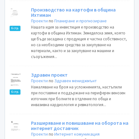
Производство на картофи в община
Ихтиман
Проекти
по
Планиране и прогнозиране
Нашата идея за инвестиция е производство на
6 стр.
картофи в община Ихтиман. Земеделска земя, която
ще бъде засадена с продукция е частна собственост,
но са необходими средства за закупуване на
материали, както и за закупуване на машини и
съоръжения...
Здравен проект
Проекти
по
Здравен мениджмънт
Намаляване на броя на усложненията, настъпили
6 стр.
при поставяне и поддържане на периферен венозен
източник при болните в отдление по обща и
инвазивна кардиология и ревматология...
Разширяване и повишаване на оборота на
интернет доставчик
Проекти
по
Интернет комуникация