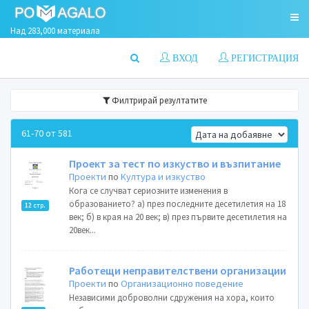
Над 283,000 материала
ВХОД
РЕГИСТРАЦИЯ
Филтрирай резултатите
61-70 от 581
Проект за тест по изкуство и възпитание
Проекти
по
Култура и изкуство
Кога се случват сериозните изменения в
образованието? а) през последните десетилетия на 18
12 стр.
век; б) в края на 20 век; в) през първите десетилетия на
20век...
Работещи неправителствени организации
Проекти
по
Организационно поведение
Независими доброволни сдружения на хора, които