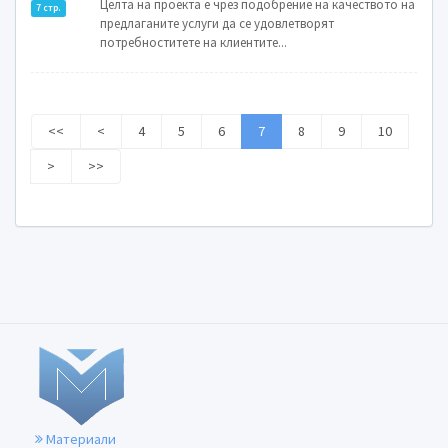
Целта на проекта е чрез подобрение на качеството на
7 стр.
предлаганите услуги да се удовлетворят
потребноститете на клиентите...
<<
<
4
5
6
7
8
9
10
>
>>
Материали