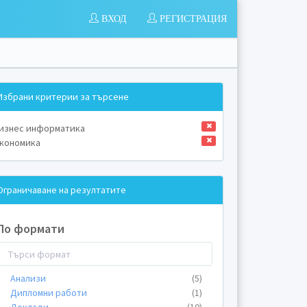
ВХОД
РЕГИСТРАЦИЯ
Избрани критерии за търсене
изнес информатика
кономика
Ограничаване на резултатите
По формати
Анализи
(5)
Дипломни работи
(1)