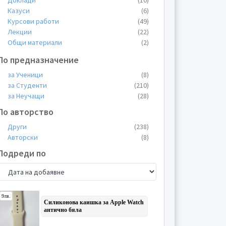
Доклади
(10)
Казуси
(6)
Курсови работи
(49)
Лекции
(22)
Общи материали
(2)
Пищови
(2)
По предназначение
Планове
(2)
Презентации
(102)
за Ученици
(8)
Проекти
(1)
за Студенти
(210)
Протоколи
(2)
за Неучащи
(28)
Реферати
(14)
По авторство
Теми
(25)
Други
(238)
Тестове
(1)
Авторски
(8)
Упражнения
(1)
Уроци
(1)
Подреди по