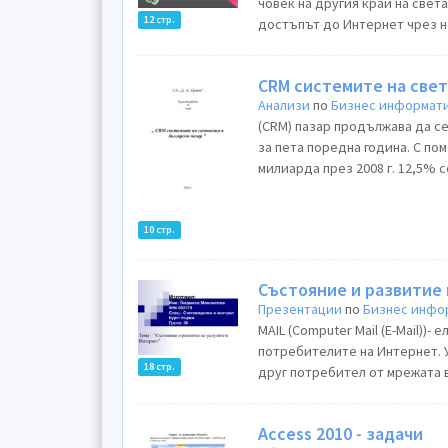
човек на другия край на свет
12 стр.
достъпът до Интернет чрез н
CRM системите на свет
Анализи
по
Бизнес информат
(CRM) пазар продължава да с
за пета поредна година. С по
милиарда през 2008 г. 12,5% с
10 стр.
Състояние и развитие 
Презентации
по
Бизнес инфо
MAIL (Computer Mail (E-Mail))
потребителите на Интернет. 
18 стр.
друг потребител от мрежата в 
Access 2010 - задачи