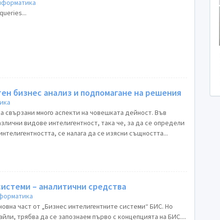
нформатика
ueries...
ен бизнес анализ и подпомагане на решения
ика
са свързани много аспекти на човешката дейност. Във
злични видове интелигентност, така че, за да се определи
интелигентността, се налага да се изясни същността...
системи – аналитични средства
нформатика
овна част от „Бизнес интелигентните системи“ БИС. Но
преди да ги разгледаме в детайли, трябва да се запознаем първо с концепцията на БИС....