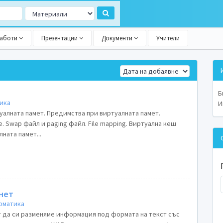
работи
Презентации
Документи
Учители
Б
ика
И
уалната памет. Предимства при виртуалната памет.
. Swap файл и paging файл. File mapping. Виртуална кеш
ната памет...
нет
рматика
 да си разменяме информация под формата на текст със