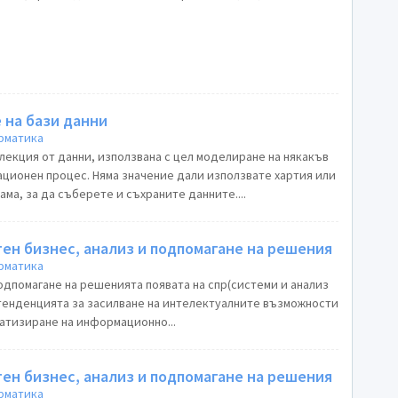
 на бази данни
рматика
лекция от данни, използвана с цел моделиране на някакъв
ационен процес. Няма значение дали използвате хартия или
а, за да съберете и съхраните данните....
ен бизнес, анализ и подпомагане на решения
рматика
шенията появата на спр(системи и анализ
 тенденцията за засилване на интелектуалните възможности
матизиране на информационно...
ен бизнес, анализ и подпомагане на решения
рматика