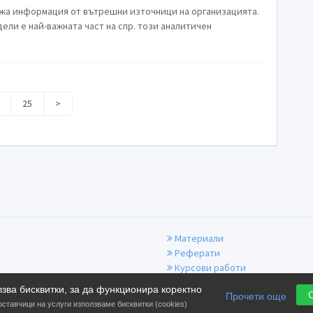
ржа информация от вътрешни източници на организацията.
ели е най-важната част на спр. този аналитичен
25
>
Материали
Реферати
Курсови работи
Презентации
лзва бисквитки, за да функционира коректно
Документи
Прочети още
оставчици на услуги използваме бисквитки (cookies)
Учители