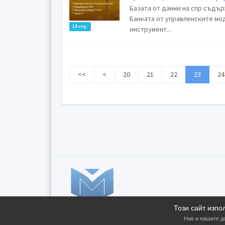
Базата от данни на спр съдъ
Банката от управленските мод
19 стр.
инструмент...
<<
<
20
21
22
23
24
Този сайт изпо
Ние и нашите д