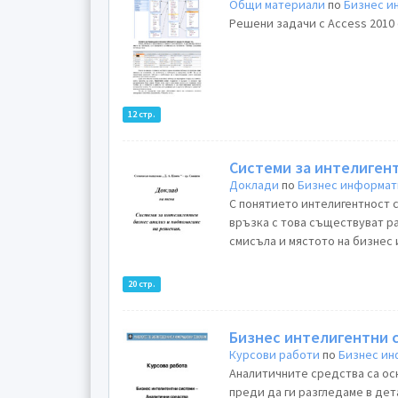
Общи материали
по
Бизнес и
Решени задачи с Аccess 2010 q
12 стр.
Системи за интелигент
Доклади
по
Бизнес информат
С понятието интелигентност 
връзка с това съществуват ра
смисъла и мястото на бизнес 
20 стр.
Бизнес интелигентни 
Курсови работи
по
Бизнес и
Аналитичните средства са осн