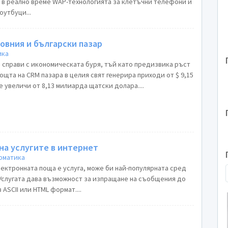
а в реално време WAP-технологията за клетъчни телефони и
оутбуци...
овния и български пазар
ика
е справи с икономическата буря, тъй като предизвика ръст
мощта на CRM пазара в целия свят генерира приходи от $ 9,15
е увеличи от 8,13 милиарда щатски долара....
на услугите в интернет
рматика
- електронната поща е услуга, може би най-популярната сред
Услугата дава възможност за изпращане на съобщения до
ASCII или HTML формат....