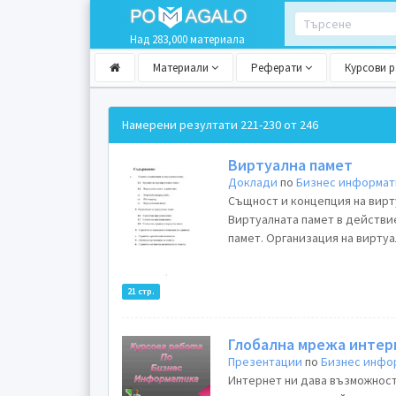
Над 283,000 материала
Материали
Реферати
Курсови 
Намерени резултати
221-230 от 246
Виртуална памет
Доклади
по
Бизнес информат
Същност и концепция на вирт
Виртуалната памет в действие
памет. Организация на виртуал
21 стр.
Глобална мрежа интер
Презентации
по
Бизнес инфо
Интернет ни дава възможност