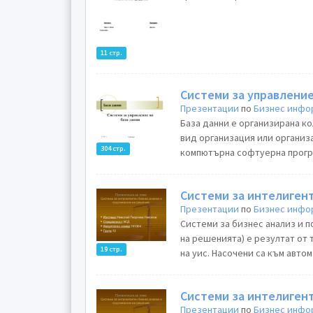
11 стр.
Системи за управление
Презентации
по
Бизнес инфо
База данни е организирана ко
вид организация или организ
304 стр.
компютърна софтуерна програм
Системи за интелигент
Презентации
по
Бизнес инфо
Системи за бизнес анализ и подпомагане на ре
на решенията) е резултат от
19 стр.
на уис. Насочени са към авто
Системи за интелигент
Презентации
по
Бизнес инфо