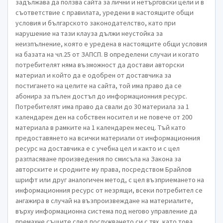
задължава да ползва сайта за лични и нетърговски цели и в
съответствие с правилата, уредени в настоящите общи
условия и българското законодателство, като при
нарушение на тази клауза дължи неустойка за
неизпълнение, която е уредена в настоящите общи условия
на базата на чл.25 от ЗАПСП. В определени случаи и когато
потребителят няма възможност да достави авторски
материал и който да е одобрен от доставчика за
постигането на целите на сайта, той има право да се
абонира за пълен достъп до информационния ресурс.
Потребителят има право да свали до 30 материала за 1
календарен ден на собствен носител и не повече от 200
материала в рамките на 1 календарен месец. Тъй като
предоставянето на всички материали от информационния
ресурс на доставчика е с учебна цел и както и с цел
разгласяване произведения по смисъла на Закона за
авторските и сродните му права, посредством Брайлов
шрифт или друг аналогичен метод, с цел възприемането на
информационния ресурс от незрящи, всеки потребител се
ангажира в случай на възпроизвеждане на материалите,
върху информационна система под негово управление да
премахне същите след послужването си с тях, като това