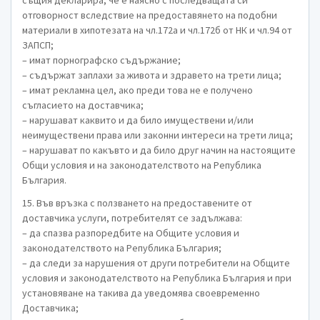
същия декларира, че е наясно с последващата си
отговорност вследствие на предостaвянето на подобни
материали в хипотезата на чл.172а и чл.172б от НК и чл.94 от
ЗАПСП;
– имат порнографско съдържание;
– съдържат заплахи за живота и здравето на трети лица;
– имат рекламна цел, ако преди това не е получено
съгласието на доставчика;
– нарушават каквито и да било имуществени и/или
неимуществени права или законни интереси на трети лица;
– нарушават по какъвто и да било друг начин на настоящите
Общи условия и на законодателството на Република
България.
15. Във връзка с ползването на предоставените от
доставчика услуги, потребителят се задължава:
– да спазва разпоредбите на Общите условия и
законодателството на Република България;
– да следи за нарушения от други потребители на Общите
условия и законодателството на Република България и при
установяване на такива да уведомява своевременно
Доставчика;