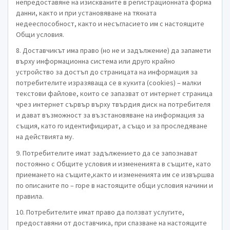
непредоставяне на изискваните в регистрационната форма
данни, както и при установяване на тяхната
недееспособност, както и несъгласието им с настоящите
Общи условия.
8. Доставчикът има право (но не и задължение) да запамети
върху информационна система или друго крайно
устройство за достъп до страницата на информация за
потребителите изразяваща се в кукита (cookies) – малки
текстови файлове, които се запазват от интернет страница
чрез интернет сървър върху твърдия диск на потребителя
и дават възможност за възстановяване на информация за
същия, като го идентифицират, а също и за проследяване
на действията му.
9. Потребителите имат задължението да се запознават
постоянно с Общите условия и измененията в същите, като
приемането на същите,както и измененията им се извършва
по описаните по – горе в настоящите общи условия начини и
правила.
10. Потребителите имат право да ползват услугите,
предоставяни от доставчика, при спазване на настоящите