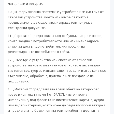
материали и ресурси.
10. „Информационна система“ е устройство или система от
свързани устройства, което или някое от които е
предназначено да съхранява, изпраща или получава
електронни документи.
11. „Паролата“ представлява код от букви, цифри и знаци,
който заедно с потребителското име или имейл адреса
служи за достъп до потребителския профил на
регистрираните потребители в сайта.
12. „Сървър“ е устройство или система от свързани
устройства, на което или на някое от които е инсталиран
системен софтуер за изпълняване на задачи във връзка със
съхраняване, обработка, приемане или предаване на
информация.
13. „Материал“ представлява всеки обект на авторското
право в контекста на чл.3 от ЗАПСП, както и всяка
информация, под формата на писмен текст, картина, аудио
или видео материал, която може да бъде възпроизвеждана
и предлагана по безжичен път или по кабел на достъп на