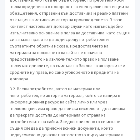
доставчика. Ако това не бъде сторено потребителя носи
пълна юридическа отговорност за евентуални претенции за
обезщетения, отправени към доставчика и реално платени
от същия на истинския автор на произведението. В този
контекст настоящият договор служи като извънсъдебно
изпълнително основание в полза на доставчика, като същия
си запазва правото да води срещу потребителя и
съответните обратни искове. Предоставянето на
материали за ползването на сайта не означава
предоставянето на изключителното право на ползване
върху материалите, по смисъла на Закона за авторските и
сродните му права, но само уговореното в предмета на
договора.
3.2. Всеки потребител, автор на материал или
непотребител, но автор на материал, който се намира в
информационния ресурс на сайта лично или чрез
пълномощник има право да поиска писмено от доставчика
да прекрати достъпа до материала от страна на
потребителите на сайта. Заедно с писменото си искане
същия следва да приложи всички документи, които
недвусмислено доказват авторството върху материала в