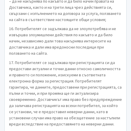
– да не накърнява по какъвто и да било начин правата на
Доставчика, както и на трети лица чрез действията си,
свързани с изпълнението на договора за услуга, ползването
на сайта в съответствие настоящите общи условия;
16. Потребителят се задължава да не злоупотребява и не
извършва злоумишлени действия по какъвто и да било
начин, независимо дали това накърнява интересите на
доставчика и дали има вредоносни последици при
ползването на сайта.
17. Потребителят се задължава при регистрацията си да
предостави актуални и точни данни относно самоличността
и правното си положение, изискуеми в съответната
електронна форма за регистрация. Потребителят
гарантира, че данните, предоставени при регистрацията, са
пълни и точни, и при промяна ще ги актуализира
своевременно. Доставчикът има право без предупреждение
да заличава регистрацията на всеки потребител, за който
се установи, че е предоставил неверни данни, като в
установени случаи има право на обезщетение за настъпили
вреди вследствие на предоставянето на неверни данни.