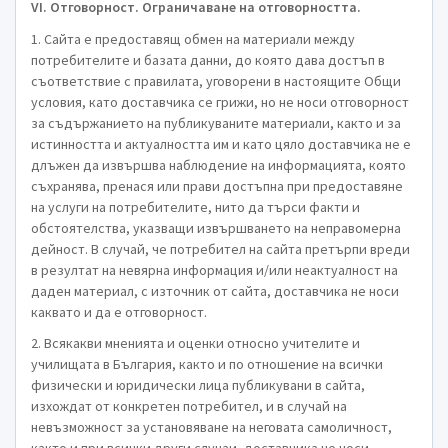
VI. Отговорност. Ограничаване на отговорността.
1. Сайта е предоставящ обмен на материали между
потребителите и базата данни, до която дава достъп в
съответствие с правилата, уговорени в настоящите Общи
условия, като доставчика се грижи, но не носи отговорност
за съдържанието на публикуваните материали, както и за
истинността и актуалността им и като цяло доставчика не е
длъжен да извършва наблюдение на информацията, която
съхранява, пренася или прави достъпна при предоставяне
на услуги на потребителите, нито да търси факти и
обстоятелства, указващи извършването на неправомерна
дейност. В случай, че потребител на сайта претърпи вреди
в резултат на невярна информация и/или неактуалност на
даден материал, с източник от сайта, доставчика не носи
каквато и да е отговорност.
2. Всякакви мненията и оценки относно учителите и
училищата в България, както и по отношение на всички
физически и юридически лица публикувани в сайта,
изхождат от конкретен потребител, и в случай на
невъзможност за установяване на неговата самоличност,