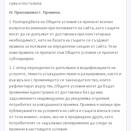
сума е постъпила.
IV. Приложимост. Промяна.
1. Разпоредбите на Общите условия се прилагат всички
въпроси възникнали при ползването на сайта, като същите
могат да се допълват от доставчика при констатирана
необходимост, като на базата на същите се създават
правила за ползване на определени секции от сайта. Тези
нови правила се прилагат към Общите условия се прилагат
субсидиарно.
2. С оглед периодичното допълване и модификациите на
услугите, тяхното усъвършенстване и разширяване, както и
във връзка с променящото се законодателство, които
рефлектират върху тях, Общите условия могат да бъдат
променяни едностранно от доставчика без да има
задължението индивидуално да уведомява отделния
потребител за извършената промяна. Промяна е налице при
публикуването на условията на сайта и същата влиза в сила
от този момент, освен, ако не е предвидено друго, като
потребителят се задължава своевременно да следи за
промени в настоящите условия.