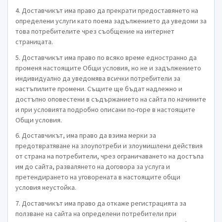
4. Доставчикът има право да прекрати предоставянето на
определени услуги като поема задължението да уведоми за
това потребителите чрез съобщение на интернет
страницата.
5. Доставчикът има право по всяко време едностранно да
променя настоящите Общи условия, но не и задължението
индивидуално да уведомява всички потребители за
настъпилите промени. Същите ще бъдат надлежно и
достъпно оповестени в съдържанието на сайта по начините
и при условията подробно описани по-горе в настоящите
Общи условия.
6. Доставчикът, има право да взима мерки за
предотвратяване на злоупотреби и злоумишлени действия
от страна на потребители, чрез ограничаването на достъпа
им до сайта, развалянето на договора за услуга и
претендирането на уговорената в настоящите общи
условия неустойка.
7. Доставчикът има право да откаже регистрацията за
ползване на сайта на определени потребители при