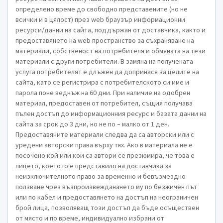
определено време до свободно представените (но не
всички и в цялост) през web браузър информационни
ресурси/данни на сайта, поддържан от доставчика, както и
предоставянето на web пространство за съхраняване на
материали, собственост на потребителя и обмяната на тези
материали с други потребители. В замяна на получената
услуга потребителят е длъжен да допринася за целите на
сайта, като се регистрира с потребителското си име и
парола поне веднъж на 60 дни. При наличие на одобрен
материал, предоставен от потребител, същия получава
пълен достъп до информационния ресурс и базата данни на
сайта за срок до 3 дни, но не по – малко от 1 ден.
Предоставяните материали следва да са авторски или с
уредени авторски права върху тях. Ако в материала не е
посочено кой или кои са автори се презюмира, че това е
лицето, което го е представило на доставчика за
неизключителното право за временно и бевъзмездно
ползване чрез възпроизвежданането му по безжичен път
или по кабел и предоставянето на достъп на неограничен
брой лица, позволяващ този достъп да бъде осъществен
от място и по време, индивидуално избрани от