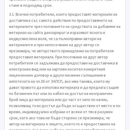
стане в подходящ срок.
3.1. Всички потребители, които предоставят материали на
доставчика със самото действие по предоставянето на
материалите чрез ползването на средствата за добавяне на
метериал на сайта декларират и изразяват ясната и
недвусмислена воля, че са пълноправни автори на
материалите и при непосочване на друг автор се
презюмира, че авторството принадлежи на потребителя
предоставил материала. При посочване на друг автор
потребителя се задължава да предостави на доставчика в
електронен вид или на хартиен носител конкретния
лицензионен договор и други писмени съглашения в
хипотезата на чл.36 от ЗАПСП, ако има такива, които му
дават правото да използва материала и да предлага същия
по безжичен път или по кабел на достъп на неограничен
брой лица до материала или до част от него по начин,
позволяващ този достъп да бъде осъществен от място и по
време, индивидуално избрани от всеки от тях в разумен
срок, като ако това не бъде сторено се презюмира, че
автор на материала е лицето, което го е предоставило на