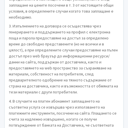
заплащане на цените посочени в т. 3 от настоящите общи
условия, в определените случаи когато това заплащане е
необходимо.
3. Изпълнението на договора се осъществява чрез
генерирането и поддържането на профил с електронна
поща и парола предоставяне на достъп за определено
време до свободно представените (но не всички и в
цялост), а при определените случаи предоставяне на пълен
достъп през web браузър до информационни ресурси/
данни на сайта, поддържан от доставчика, както и
предоставянето на web пространство за съхраняване на
материали, собственост на потребителя, след
предварителното одобрение на тяхното съдържание от
страна на доставчика, както и възможността от обмяната на
тези материали с други потребители.
4. В случаите на платен абонамент заплащането на
съответна услуга се извършва чрез използването на
платежните инструменти, посочени на сайта. Плащането се
счита за надлежно извършено, когато се получи
потвърждение от банката на Доставчика, че съответната