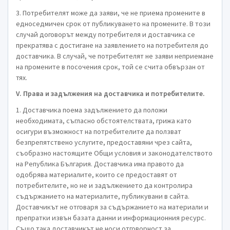
3. Потребителят може да заяви, че не приема промените в
едноседмичен срок от публикуването на промените. В този
случай договорът между потребителя и доставчика се
прекратява с достигане на заявлението на потребителя до
доставчика. В случай, че потребителят не заяви неприемане
на промените в посочения срок, той се счита обвързан от
тях.
V. Права и задължения на доставчика и потребителите.
1. Доставчика поема задължението да положи
необходимата, съгласно обстоятелствата, грижа като
осигури възможност на потребителите да ползват
безпрепятствено услугите, предоставяни чрез сайта,
съобразно настоящите Общи условия и законодателството
на Република България. Доставчика има правото да
одобрява материалите, които се предоставят от
потребителите, но не и задължението да контролира
съдържанието на материалите, публикувани в сайта.
Доставчикът не отговаря за съдържанието на материали и
препратки извън базата данни и информационния ресурс.
Също така доставчикът не носи отговорност за