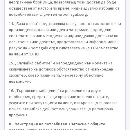
неограничен брой лица, позволяващ този достъп да бъде
осъществен от място и по време, индивидуално избрани от
потребител или служител на pomagalo.org.
14. „База данни“ представлява съвкупност от самостоятелни
произведения, данни или други материали, подредени
систематично или методично и индивидуално достъпни по
електронен или друг път, представляващи информационен
ресурс на – pomagalo.org в хипотезата на чл.11 и съответно
на чл.14 от ЗАПСП.
15. „Случайно събитие” е непредвидено към момента на
сключването на договора обстоятелство от извънреден
характер, което прави изпълнението му обективно
невъзможно.
16. „Търговски съобщения” са рекламни или други
съобщения, представящи пряко или косвено стоките,
услугите или репутацията на лице, извършващо търговска
или занаятчийска дейност или упражняващо регулирана
професия.
ІІ. Регистрация на потребител. Съгласие с общите