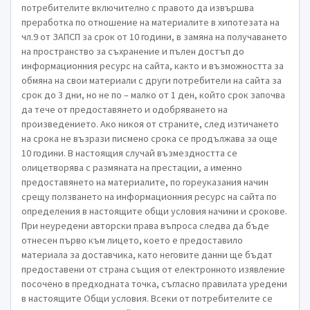
потребителите включително с правото да извършва
преработка по отношение на материалите в хипотезата на
чл.9 от ЗАПСП за срок от 10 години, в замяна на получаването
на пространство за съхранение и пълен достъп до
информационния ресурс на сайта, както и възможността за
обмяна на свои материали с други потребители на сайта за
срок до 3 дни, но не по – малко от 1 ден, който срок започва
да тече от предоставянето и одобряването на
произведението. Ако никоя от страните, след изтичането
на срока не възрази писмено срока се продължава за още
10 години. В настоящия случай възмездността се
олицетворява с размяната на престации, а именно
предоставянето на материалите, по гореуказания начин
срещу ползването на информационния ресурс на сайта по
определения в настоящите общи условия начини и срокове.
При неуредени авторски права въпроса следва да бъде
отнесен първо към лицето, което е предоставило
материала за доставчика, като неговите данни ще бъдат
предоставени от страна същия от електронното изявление
посочено в предходната точка, съгласно правилата уредени
в настоящите Общи условия. Всеки от потребителите се