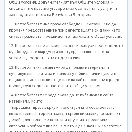
Общи условия, допълнителният към Общите условия, и
специалните правила уговорени за съответните услуги, и
законодателството на Република България.
11. Потребителят има право свободно и неограничено да
променя предоставените при регистрацията си данни като
спазва правилата, предвидени в настоящите Общи условия.
12. Потребителят е длъжен сам да си осигури необходимото
му оборудване (хардуер и софтуер) за използване на
услугите, предоставяни от Доставчика.
13. Потребителят се ангажира да ползва материалите,
публикувани в сайта за изцяло за учебни и лични нужди и
изцяло в съответствие с целите на сайта посочени в раздел
първи, точка едно от настоящите Общи условия.
14. Потребителят се задължава да не публикува в сайта
материали, които:
– нарушават права върху интелектуалната собственост,
включително авторски права, търговски марки, промишлен
дизайн, логотипове и всякакви други материали или
авторски изображения по какъвто и да е начин и съответно