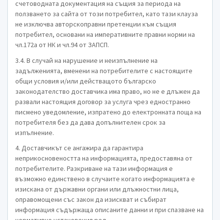
счетоводната документация на същия за периода на
ползването за сайта от този потребител, като тази клауза
не изключва авторскоправни претенции към същия
потребител, основани на императивните правни норми на
чл.172а от НК и чл.94 от ЗАПСП.
3.4. В случай на нарушение и неизпълнение на
задълженията, вменени на потребителите с настоящите
общи условия и/или действащото българско
законодателство доставчика има право, но не е длъжен да
развали настоящия договор за услуга чрез едностранно
писмено уведомление, изпратено до електронната поща на
потребителя без да дава допълнителен срок за
изпълнение.
4. Доставчикът се ангажира да гарантира
неприкосновеността на информацията, предоставяна от
потребителите. Разкриване на тази информация е
възможно единствено в случаите когато информацията е
изискана от държавни органи или длъжностни лица,
оправомощени със закон да изискват и събират
информация съдържаща описаните данни и при спазване на