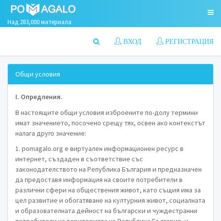
Над 283,000 материала
ВХОД
РЕГИСТРАЦИЯ
Общи условия
І. Опредления.
В настоящите общи условия изброените по-долу термини
имат значението, посочено срещу тях, освен ако контекстът
налага друго значение:
1. pomagalo.org е виртуален информационен ресурс в
интернет, създаден в съответствие със
законодателството на Република България и предназначен
да предоставя информация на своите потребители в
различни сфери на обществения живот, като същия има за
цел развитие и обогатяване на културния живот, социалната
и образователната дейност на български и чуждестранни