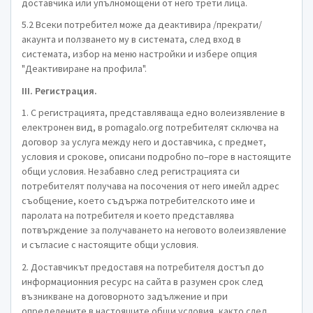
доставчика или упълномощени от него трети лица.
5.2 Всеки потребител може да деактивира /прекрати/
акаунта и ползването му в системата, след вход в
системата, избор на меню настройки и избере опция
"Деактивиране на профила".
III. Регистрация.
1. С регистрацията, представляваща едно волеизявление в
електронен вид, в pomagalo.org потребителят сключва на
договор за услуга между него и доставчика, с предмет,
условия и срокове, описани подробно по–горе в настоящите
общи условия. Незабавно след регистрацията си
потребителят получава на посочения от него имейл адрес
съобщение, което съдържа потребителското име и
паролата на потребителя и което представлява
потвърждение за получаването на неговото волеизявление
и съгласие с настоящите общи условия.
2. Доставчикът предоставя на потребителя достъп до
информационния ресурс на сайта в разумен срок след
възникване на договорното задължение и при
определените в настоящите общи условия, както след