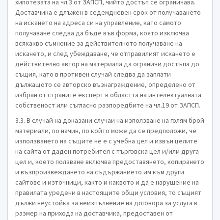
хипотезата на чл.3 от ЗАПСП, чийто достъп се ограничава.
Доставчика е длъжен в седемдневен срок от получаването
на искането на адреса си на управление, като самото
получаване следва да бъде във форма, която изключва
всякакво съмнение за действителното получаване на
искането, и след убеждаване, че отправилият искането е
действително автор на материала да ограничи достъпа до
същия, като в противен случай следва да заплати
дължащото се авторско възнаграждение, определено от
избран от страните експерт в областта на интелектуалната
собственост или съгласно разпоредбите на чл.19 от ЗАПСП.
3.3. В случай на доказани случаи на използване на голям брой
материали, по начин, по който може да се предположи, че
използването на същите не е с учебна цел и извън целите
на сайта от даден потребител с търговска цел и/или друга
цел и, което ползване включва предоставянето, копирането
и възпроизвеждането на съдържанието им към други
сайтове и източници, както и каквото и да е нарушение на
правилата уредени в настоящите общи условия, то същият
дължи неустойка за неизпълнение на договора за услуга в
размер на прихода на доставчика, предоставен от