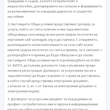
гражданин е същия, а когато потребителят е
недееспособен, декларирането на съгласие и формирането
на волеизявление се извършва директно от родител/
настойник.
2. Настоящите Общи условия представляват договор за
услуга, който се счита сключен и има задължителна
обвързваща сила между всеки регистриран посетител на
порталния сайт pomagalo.org и доставчика. С отварянето,
разглеждането и/или използването на този сайт всеки
нерегистриран посетител се счита и приема, че е запознат с
разпоредбите и приема да бъде обвързан и да спазва
настоящите Общи условия както и разпоредбите на чл.93е
от ЗАПСП, дотолкова доколкото това е възможно преди
неговата регистрация. Договорът за услуга може (но не е
задължително) да бъде съхранен от страна на доставчика,
в който случай представлява електронен документ,
съгласно чл. 3, ал. 1 от Закона за електронния документ и
електронния подпис.
3. Договорът за услуга има предмет за поддържане на
профил с потребителско име и парола в информационния
ресурс на сайта и получавате правото на достъп за