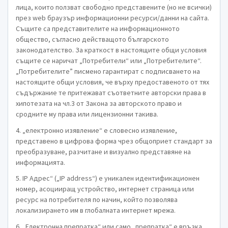
лица, които ползват свободно представените (но не всички)
през web браузър информационни ресурси/данни на сайта.
Същите са представителите на информационното
общество, съгласно действащото българското
законодателство. За краткост в настоящите общи условия
същите се наричат „Потребители“ или „Потребителите“.
„Потребителите” писмено гарантират с подписването на
настоящите общи условия, че върху предоставеното от тях
съдържание те притежават съответните авторски права в
хипотезата на чл.3 от Закона за авторското право и
сродните му права или лицензионни такива.
4. „електронно изявление“ е словесно изявление,
представено в цифрова форма чрез общоприет стандарт за
преобразуване, разчитане и визуално представяне на
информацията.
5. IP Адрес“ („IP address“) е уникален идентификационен
номер, асоцииращ устройство, интернет страница или
ресурс на потребителя по начин, който позволява
локализирането им в глобалната интернет мрежа.
6. „Електронна препратка“ или само „препратка“ е връзка,