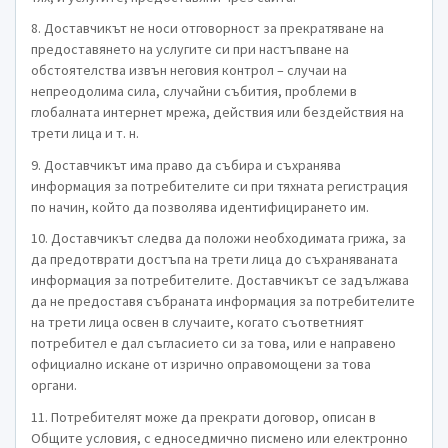
8. Доставчикът не носи отговорност за прекратяване на
предоставянето на услугите си при настъпване на
обстоятелства извън неговия контрол – случаи на
непреодолима сила, случайни събития, проблеми в
глобалната интернет мрежа, действия или бездействия на
трети лица и т. н.
9. Доставчикът има право да събира и съхранява
информация за потребителите си при тяхната регистрация
по начин, който да позволява идентифицирането им.
10. Доставчикът следва да положи необходимата грижа, за
да предотврати достъпа на трети лица до съхраняваната
информация за потребителите. Доставчикът се задължава
да не предоставя събраната информация за потребителите
на трети лица освен в случаите, когато съответният
потребител е дал съгласието си за това, или е направено
официално искане от изрично оправомощени за това
органи.
11. Потребителят може да прекрати договор, описан в
Общите условия, с едноседмично писмено или електронно