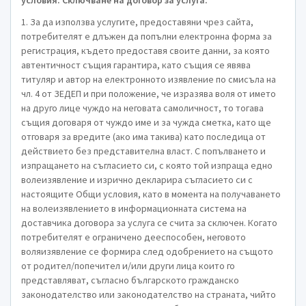
условия. Сключване на договор за услуга.
1. За да използва услугите, предоставяни чрез сайта,
потребителят е длъжен да попълни електронна форма за
регистрация, където предоставя своите данни, за която
автентичност същия гарантира, като същия се явява
титуляр и автор на електронното изявление по смисъла на
чл. 4 от ЗЕДЕП и при положение, че изразява воля от името
на друго лице чуждо на неговата самоличност, то тогава
същия договаря от чуждо име и за чужда сметка, като ще
отговаря за вредите (ако има такива) като последица от
действието без представителна власт. С попълването и
изпращането на съгласието си, с която той изпраща едно
волеизявление и изрично декларира съгласието си с
настоящите Общи условия, като в момента на получаването
на волеизявлението в информационната система на
доставчика договора за услуга се счита за сключен. Когато
потребителят е ограничено дееспособен, неговото
воляизявление се формира след одобрението на същото
от родител/попечител и/или други лица които го
представляват, съгласно българското гражданско
законодателство или законодателство на страната, чийто