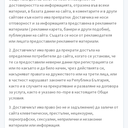
достоверността на информацията, отразена във всеки
материал, в базата данни на сайта, в коментарите и в други
сайтове към които има препратки. Доставчика не носи
отговорност и за информацията представена в рекламните
материали ( рекламни карета, банери и други подобни),
публикувани на сайта. Същата се носи от рекламодателя
или лицата предоставили рекламните материали.
2. Доставчикът има право да прекрати достъпа на
определени потребители до сайта, когато се установи, че
те са предоставили неверни данни при регистрацията си
или по какъвто и да било начин, чрез действията си,
накърняват правата на дружеството или на трети лица, или
в частност нарушават законите на Република България,
както и в случаите на прекратяване и разваляне на договора
за услуга, както е указано по–горе в настоящите Общи
условия.
3. Доставчикът има право (но не и задължение) да заличи от
сайта клеветнически, престъпни, нецензурни,
порнографски, сексуални, неприлични и незаконни
материали или информация.