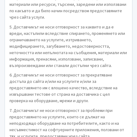
материали или ресурси, търсени, заредени или използвани
по какъвто и да било начин посредством предоставяните
чрез сайта услуги.
5. Доставчикът не носи отговорност за каквито и да е
вреди, настъпили вследствие спирането, променянето или
ограничаването на услугите, изтриването,
модифицирането, загубването, недостоверността,
неточността или непълнотата на съобщения, материали или
информация, пренасяни, използвани, записвани,
възпроизвеждани или станали достъпни чрез сайта.
6. Доставчикът не носи отговорност за прекратяване
достъпа до сайта и/или на услугите и/или за
предоставянето им с влошено качество, вследствие на
извършвани тестове от страна на доставчика с цел
проверка на оборудване, мрежи и други.
7. Доставчикът не носи отговорност за проблеми при
предоставянето на услугите, които се дължат на
неподходящо оборудване на потребителите, както и на
несъвместимост на софтуерните приложения, ползвани от
тях, и услугите, предоставяни чрез сайта.