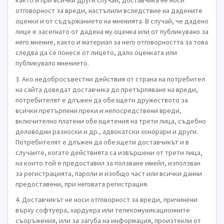
както и при всички други случаи, доставчика не носи
отговорност за вреди, настъпили вследствие на дадените
оценки и от съдържанието на мненията. В случай, че дадено
лице е засегнато от дадена му оценка или от публикувано за
него мнение, както и материал за него отговорността за това
следва да се понесе от лицето, дало оценката или
публикувало мнението.
3. Ако недобросъвестни действия от страна на потребител
на сайта доведат доставчика до претърпяване на вреди,
потребителят е длъжен да обезщети дружеството за
всички претърпени преки и непосредствени вреди,
включително платени обезщетения на трети лица, съдебно
деловодни разноски и др., адвокатски хонорари и други.
Потребителят е длъжен да обезщети доставчикът и в
случаите, когато действията са извършени от трети лица,
на които той е предоставил за ползване имейл, използван
за регистрацията, пароли и изобщо част или всички данни
предоставени, при неговата регистрация.
4. Доставчикът не носи отговорност за вреди, причинени
върху софтуера, хардуера или телекомуникационните
съоръжения, или за загуба на информация, произтекли от