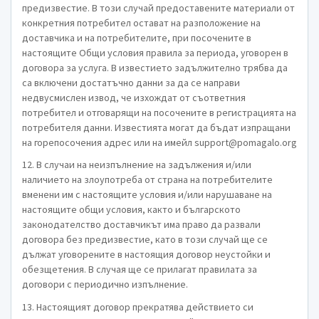
предизвестие. В този случай предоставените материали от
конкретния потребител остават на разположение на
доставчика и на потребителите, при посочените в
настоящите Общи условия правила за периода, уговорен в
договора за услуга. В известието задължително трябва да
са включени достатъчно данни за да се направи
недвусмислен извод, че изхождат от съответния
потребител и отговарящи на посочените в регистрацията на
потребителя данни. Известията могат да бъдат изпращани
на горепосочения адрес или на имейл
support@pomagalo.org
12. В случаи на неизпълнение на задължения и/или
наличието на злоупотреба от страна на потребителите
вменени им с настоящите условия и/или нарушаване на
настоящите общи условия, както и българското
законодателство доставчикът има право да развали
договора без предизвестие, като в този случай ще се
дължат уговорените в настоящия договор неустойки и
обезщетения. В случая ще се прилагат правилата за
договори с периодично изпълнение.
13. Настоящият договор прекратява действието си