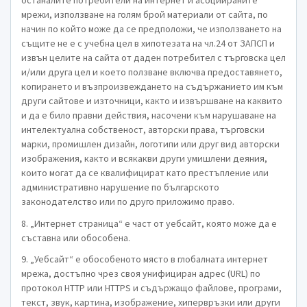
останалите потребители на интернет и асоциираните
мрежи, използване на голям брой материали от сайта, по
начин по който може да се предположи, че използването на
същите не е с учебна цел в хипотезата на чл.24 от ЗАПСП и
извън целите на сайта от даден потребител с търговска цел
и/или друга цел и което ползване включва предоставянето,
копирането и възпроизвеждането на съдържанието им към
други сайтове и източници, както и извършване на каквито
и да е било правни действия, насочени към нарушаване на
интелектуална собственост, авторски права, търговски
марки, промишлен дизайн, логотипи или друг вид авторски
изображения, както и всякакви други умишлени деяния,
които могат да се квалифицират като престъпление или
административно нарушение по българското
законодателство или по друго приложимо право.
8. „Интернет страница“ е част от уебсайт, която може да е
съставна или обособена.
9. „Уебсайт“ е обособеното място в глобалната интернет
мрежа, достъпно чрез своя унифициран адрес (URL) по
протокол HTTP или HTTPS и съдържащо файлове, програми,
текст, звук, картина, изображение, хипервръзки или други