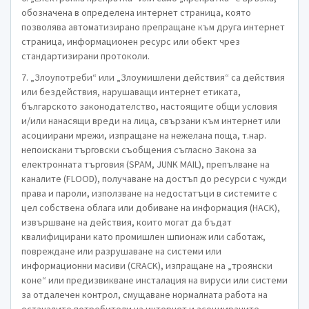
обозначена в определена интернет страница, която
позволява автоматизирано препращане към друга интернет
страница, информационен ресурс или обект чрез
стандартизирани протоколи.
7. „Злоупотреби“ или „Злоумишлени действия“ са действия
или бездействия, нарушаващи интернет етиката,
българското законодателство, настоящите общи условия
и/или нанасящи вреди на лица, свързани към интернет или
асоциирани мрежи, изпращане на нежелана поща, т.нар.
непоискани търговски съобщения съгласно Закона за
електронната търговия (SPAM, JUNK MAIL), препълване на
каналите (FLOOD), получаване на достъп до ресурси с чужди
права и пароли, използване на недостатъци в системите с
цел собствена облага или добиване на информация (HACK),
извършване на действия, които могат да бъдат
квалифицирани като промишлен шпионаж или саботаж,
повреждане или разрушаване на системи или
информационни масиви (CRACK), изпращане на „троянски
коне“ или предизвикване инсталация на вируси или системи
за отдалечен контрол, смущаване нормалната работа на