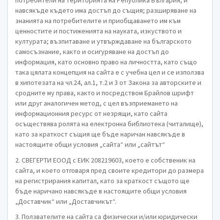
потребители на територията на Република България, и
навсякъде където има достъп до същия; разширяване на
знанията на потребителите и приобщаването им към
ценностите и постиженията на науката, изкуството и
културата; възпитаване и утвърждаване на българското
самосъзнание, както и осигуряване на достъп до
информация, като основно право на личността, като също
така цялата концепция на сайта е с учебна цел и се използва
в хипотезата на чл.24, ал.1, т.2 и 3 от Закона за авторските и
сродните му права, както и посредством Брайлов шрифт
или друг аналогичен метод, с цел възприемането на
информационния ресурс от незрящи, като сайта
осъществява ролята на електронна библиотека (читалище),
като за краткост същия ще бъде наричан навсякъде в
настоящите общи условия „сайта“ или „сайтът“
2. СВЕГЕРТИ ЕООД с ЕИК 208219603, което е собственик на
сайта, и което отговаря пред своите кредитори до размера
на регистрирания капитал, като за краткост същото ще
бъде наричано навсякъде в настоящите общи условия
„Доставчик“ или „Доставчикът“.
3. Ползвателите на сайта са физически и/или юридически