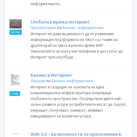
информатиката...
Глобална мрежа интернет
Презентации
по
Бизнес информатика
12 стр.
Интернет ни дава възможност да си разменяме
информация под формата на текст със човек на
другия край на света в реално време WAP-
технологията за клетъчни телефони и достъпът до
Интернет чрез ноутбуци...
Бизнес в Интернет
Лекции
по
Бизнес информатика
Интернет е създаден на основата на една
комуникационна инфраструктура покриваща
7 стр.
глобалното пространство. Посредством двете най-
силно развити услуги потребителите могат да търсят,
изпращат, получават, намират, заявяват
извършването на различни услуги...
Web 2.0 – възможности за приложение в