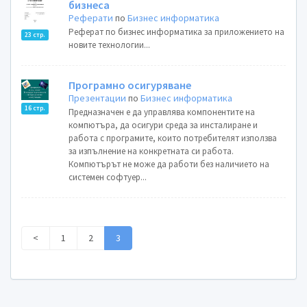
бизнеса
Реферати
по
Бизнес информатика
Реферат по бизнес информатика за приложението на
23 стр.
новите технологии...
Програмно осигуряване
Презентации
по
Бизнес информатика
16 стр.
Предназначен е да управлява компонентите на
компютъра, да осигури среда за инсталиране и
работа с програмите, които потребителят използва
за изпълнение на конкретната си работа.
Компютърът не може да работи без наличието на
системен софтуер...
<
1
2
3