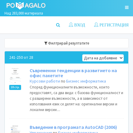
Над 283,000 материала
ВХОД
РЕГИСТРАЦИЯ
Филтрирай резултатите
241-250 от 28
Съвременни тенденции в развитието на
офис пакетите
Курсови работи
по
Бизнес информатика
Според функционалните възможности, които
18 стр.
предоставят, са два вида: с базова функционалност и
с разширени възможности, а в зависимост от
използвания език се делят на: оригинални версии и
локални версии....
Въведение в програмата AutoCAD (2006)
Упражнения
по
Бизнес информатика