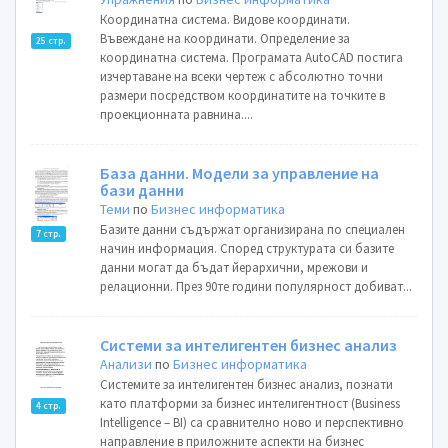
Координатна система. Видове координати.
Въвеждане на координати. Определение за
25 стр.
координатна система. Програмата AutoCAD постига
изчертаване на всеки чертеж с абсолютно точни
размери посредством координатите на точките в
проекционната равнина....
База данни. Модели за управление на
бази данни
Теми
по
Бизнес информатика
Базите данни съдържат организирана по специален
7 стр.
начин информация. Според структурата си базите
данни могат да бъдат йерархични, мрежови и
релационни. През 90те години популярност добиват...
Системи за интелигентен бизнес анализ
Анализи
по
Бизнес информатика
Системите за интелигентен бизнес анализ, познати
като платформи за бизнес интелигентност (Business
4 стр.
Intelligence – BI) са сравнително ново и перспективно
направление в приложните аспекти на бизнес