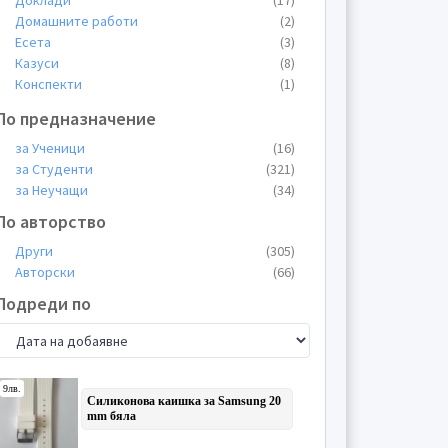
Доклади
(17)
Домашните работи
(2)
Есета
(3)
Казуси
(8)
Конспекти
(1)
Курсови работи
(135)
По предназначение
Лекции
(32)
Общи материали
(6)
за Ученици
(16)
Пищови
(6)
за Студенти
(321)
Планове
(4)
за Неучащи
(34)
Презентации
(41)
По авторство
Проекти
(10)
Други
(305)
Протоколи
(1)
Авторски
(66)
Реферати
(19)
Теми
(46)
Подреди по
Тестове
(3)
Упражнения
(4)