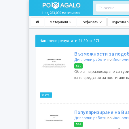
Над 283,000 материала
Материали
Реферати
Курсови 
Намерени резултати
21-30 от 371
Възможности за подоб
Дипломни работи
по
Икономик
50 €
Обект на разглеждане са тур
като средство за постигане н
95 стр.
Популяризиране на Ви
Дипломни работи
по
Икономик
50 €