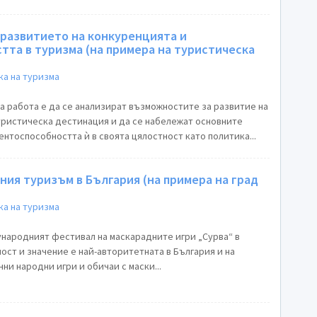
 развитието на конкуренцията и
та в туризма (на примера на туристическа
а на туризма
а работа е да се анализират възможностите за развитие на
уристическа дестинация и да се набележат основните
нтоспособността ѝ в своята цялостност като политика...
ия туризъм в България (на примера на град
а на туризма
народният фестивал на маскарадните игри „Сурва“ в
ост и значение е най-авторитетната в България и на
ни народни игри и обичаи с маски...