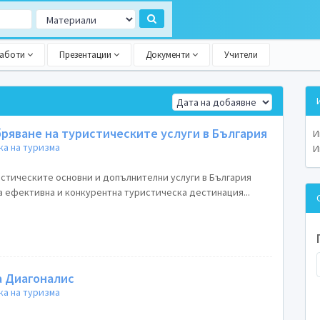
работи
Презентации
Документи
Учители
ряване на туристическите услуги в България
И
а на туризма
И
истическите основни и допълнителни услуги в България
а ефективна и конкурентна туристическа дестинация...
а Диагоналис
а на туризма