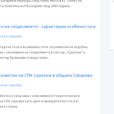
ългария в периода след членството в ЕС. Обект на
а политика на РБългария след 2007 година...
а на споделянето - характерни особености и
а на туризма
търска теза е възможностите за развитие на подобна
на с икономика на споделянето в сектор „Туризъм” и
ктор браншове и индустрии...
развитие на СПА туризъм в община Сaпарева
а на туризма
аботка е свързана с изясняване в теоретически и
на СПА туризма като цяло и приоритетността ѝ в
та страна...