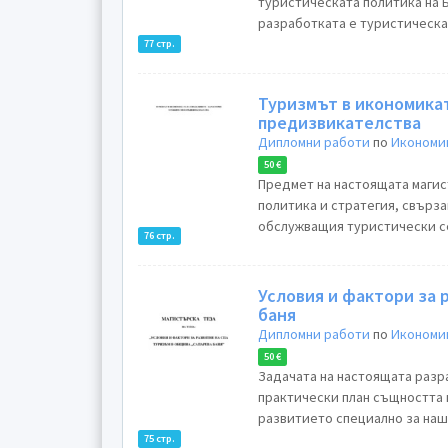
туристическата политика на Б
разработката е туристическат
77 стр.
Туризмът в икономикат
предизвикателства
Дипломни работи
по
Икономик
50 €
Предмет на настоящата магис
политика и стратегия, свърза
обслужващия туристически се
76 стр.
Условия и фактори за 
баня
Дипломни работи
по
Икономик
50 €
Задачата на настоящата разр
практически план същността 
развитието специално за наша
75 стр.