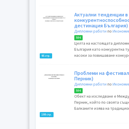
Актуални тенденции в
конкурентноспособност
дестинация България)
Дипломни работи
по
Икономик
50 €
Целта на настоящата дипломн
България като конкурентна т
насоки за повишаване конкуре
95 стр.
Проблеми на фестивалн
Перник)
Дипломни работи
по
Икономик
50 €
Обект на изследване е Между
Перник, който по своята същн
Балканите изява на традицион
108 стр.