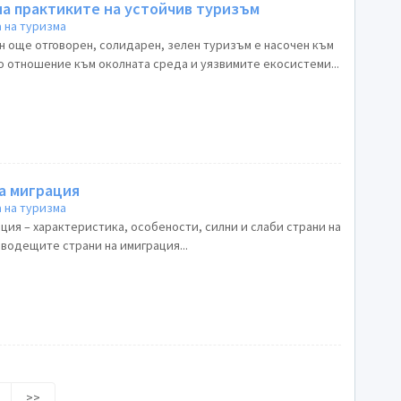
на практиките на устойчив туризъм
 на туризма
о отношение към околната среда и уязвимите екосистеми...
а миграция
 на туризма
ия – характеристика, особености, силни и слаби страни на
водещите страни на имиграция...
>>