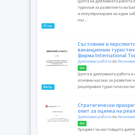
Целта на дипломната работа 
туризъм за развитието на Ба
и популяризиране на един за
път...
57 стр.
Състояние и перспекти
ваканционни туристиче
фирма International Tou
Дипломни работи
по
Икономик
50 €
Целта в дипломната работа е 
основни насоки за развитие 
рецепривен туристически паз
84 стр.
Стратегически приорит
опит за оценка на реа
Дипломни работи
по
Икономик
50 €
Предмет на настоящата дипло