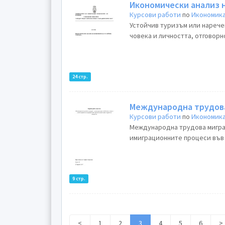
Икономически анализ 
Курсови работи
по
Икономика
Устойчив туризъм или наречен още отговорен, солидарен, зелен туризъм е насочен към
човека и личността, отговорн
24 стр.
Международна трудов
Курсови работи
по
Икономика
Международна трудова миграц
имиграционните процеси във 
9 стр.
<
1
2
3
4
5
6
>