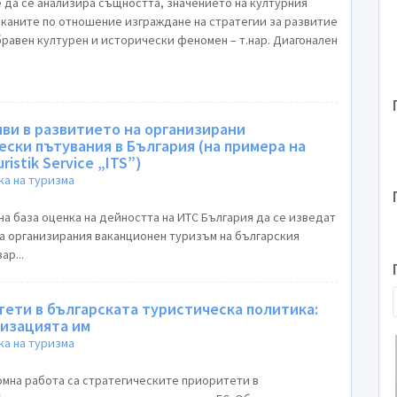
е да се анализира същността, значението на културния
лканите по отношение изграждане на стратегии за развитие
бравен културен и исторически феномен – т.нар. Диагонален
ви в развитието на организирани
ски пътувания в България (на примера на
ristik Service „ITS”)
а на туризма
на база оценка на дейността на ИТС България да се изведат
на организирания ваканционен туризъм на българския
ар...
ети в българската туристическа политика:
лизацията им
а на туризма
мна работа са стратегическите приоритети в