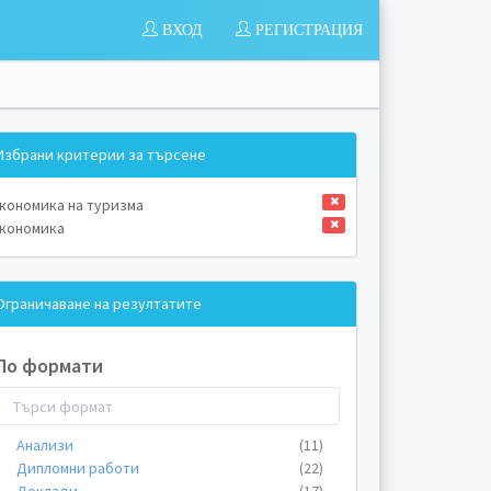
ВХОД
РЕГИСТРАЦИЯ
Избрани критерии за търсене
кономика на туризма
кономика
Ограничаване на резултатите
По формати
Анализи
(11)
Дипломни работи
(22)