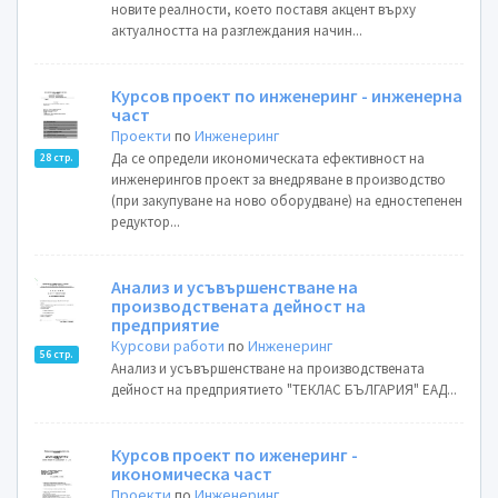
новите реалности, което поставя акцент върху
актуалността на разглеждания начин...
Курсов проект по инженеринг - инженерна
част
Проекти
по
Инженеринг
Да се определи икономическата ефективност на
28 стр.
инженерингов проект за внедряване в производство
(при закупуване на ново оборудване) на едностепенен
редуктор...
Анализ и усъвършенстване на
производствената дейност на
предприятие
Курсови работи
по
Инженеринг
56 стр.
Анализ и усъвършенстване на производствената
дейност на предприятието "ТЕКЛАС БЪЛГАРИЯ" ЕАД...
Курсов проект по иженеринг -
икономическа част
Проекти
по
Инженеринг