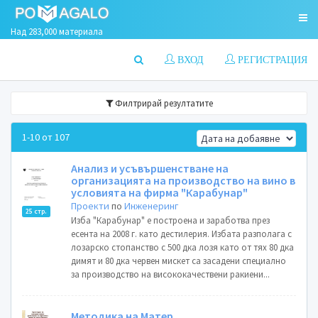
Над 283,000 материала
ВХОД
РЕГИСТРАЦИЯ
Филтрирай резултатите
1-10 от 107
Анализ и усъвършенстване на
организацията на производство на вино в
условията на фирма "Карабунар"
Проекти
по
Инженеринг
25 стр.
Изба "Карабунар" е построена и заработва през
есента на 2008 г. като дестилерия. Избата разполага с
лозарско стопанство с 500 дка лозя като от тях 80 дка
димят и 80 дка червен мискет са засадени специално
за производство на висококачествени ракиени...
Методика на Матер