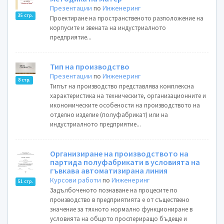
Презентации
по
Инженеринг
35 стр.
Проектиране на пространственото разположение на
корпусите и звената на индустриалното
предприятие...
Тип на производство
Презентации
по
Инженеринг
8 стр.
Типът на производство представлява комплексна
характеристика на техническите, организационните и
икономическите особености на производството на
отделно изделие (полуфабрикат) или на
индустриалното предприятие...
Организиране на производството на
партида полуфабрикати в условията на
гъвкава автоматизирана линия
Курсови работи
по
Инженеринг
51 стр.
Задълбоченото познаване на процесите по
производство в предприятията е от съществено
значение за тяхното нормално функциониране в
условията на общото проспериращо бъдеще и