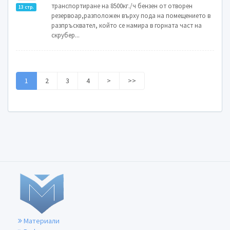
транспортиране на 8500кг./ч бензен от отворен
13 стр.
резервоар,разположен върху пода на помещението в
разпръсквател, който се намира в горната част на
скрубер...
1
2
3
4
>
>>
Материали