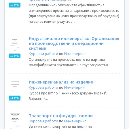
Определяне икономическата ефективност на
10 стр.
инженерингов проект за внедряване в производството
(при закупуване на ново производствено оборудване)
на едностепенен редуктор...
Индустриално инженерство. Организация
на производствени и операционни
системи
Курсови работи
по
Инженеринг
19 стр.
Организиране на производството на партида
полуфабрикати в условията на групов участък...
Инженерен анализ на изделие
Курсови работи
по
Инженеринг
Курсов проект по "Техническо документиране",
11 стр.
Вариант 4...
Транспорт на флуиди - помпи
Курсови работи
по
Инженеринг
Да се изчисли мощността на помпа за