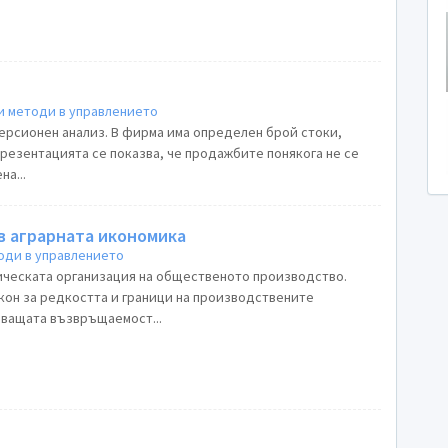
и методи в управлението
ерсионен анализ. В фирма има определен брой стоки,
 презентацията се показва, че продажбите понякога не се
на...
в аграрната икономика
оди в управлението
ическата организация на общественото производство.
кон за редкостта и граници на производствените
яващата възвръщаемост...