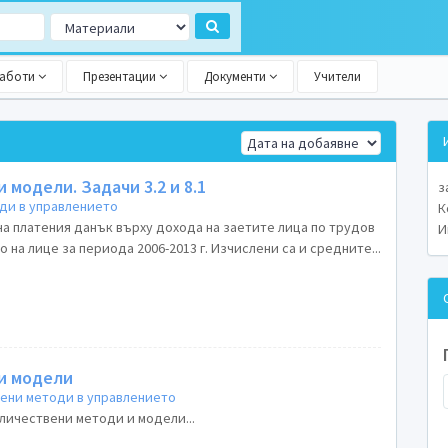
работи
Презентации
Документи
Учители
модели. Задачи 3.2 и 8.1
з
ди в управлението
К
на платения данък върху дохода на заетите лица по трудов
И
 на лице за периода 2006-2013 г. Изчислени са и средните...
и модели
ени методи в управлението
личествени методи и модели...