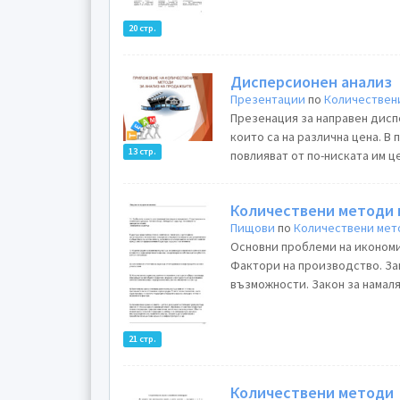
20 стр.
Дисперсионен анализ
Презентации
по
Количествен
Презенация за направен дисп
които са на различна цена. В
13 стр.
повлияват от по-ниската им це
Количествени методи 
Пищови
по
Количествени мет
Основни проблеми на иконом
Фактори на производство. За
възможности. Закон за намал
21 стр.
Количествени методи