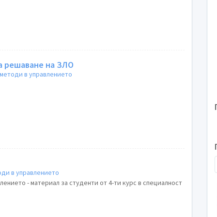
а решаване на ЗЛО
методи в управлението
оди в управлението
ението - материал за студенти от 4-ти курс в специалност