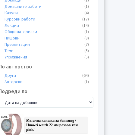
Доклади
(1)
Домашните работи
(1)
Казуси
(4)
Курсови работи
(17)
Лекции
(14)
Общи материали
(1)
Пищови
(8)
Презентации
(7)
Теми
(5)
Упражнения
(5)
По авторство
Други
(64)
Авторски
(1)
Подреди по