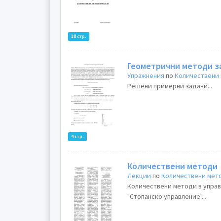
18 стр.
Геометрични методи з
Упражнения
по
Количествени 
Решени примерни задачи...
4 стр.
Количествени методи
Лекции
по
Количествени мет
Количествени методи в управл
"Стопанско управление"...