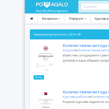
Над 283,000 материала
Материали
Реферати
Курсови 
Намерени резултати
1-10 от 65
Количествени методи и 
Казуси
по
Количествени мето
Известни са годишните суми 
договор в една община средно
15 стр.
Количествени методи 
Курсови работи
по
Количеств
Решени курсови задачи по ко