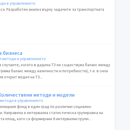
оди в управлението
са. Разработен анализ върху задачите за транспортната
в бизнеса
и методи в управлението
в случаите, когато в дадена ТЗ не съществува баланс между
няма баланс между наличности и потребности), т.е. в сила
я открит модел на ТЗ...
 Количествени методи и модели
методи в управлението
илищния фонд в един град по различни социално-
. Направена е интервална статистическа групировка на
та площ, като са формирани 6 интервални групи...