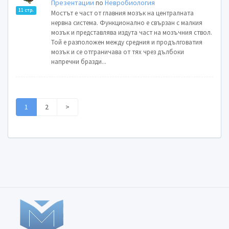
Презентации
по
Невробиология
11 стр.
Мостът е част от главния мозък на централната
нервна система. Функционално е свързан с малкия
мозък и представлява издута част на мозъчния ствол.
Той е разположен между средния и продълговатия
мозък и се отграничава от тях чрез дълбоки
напречни бразди...
1
2
>