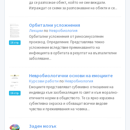
да се разпознае обект, който не сме виждали.
Изграждат се схеми за разпознаване на обекти и се...
Орбитални усложнения
Лекции
по
Невробиология
Орбитални усложнения от риносинусогенен
произход. Определение. Представлява тежко
16 стр.
усложнение вследствие преминаването на
инфекцията в орбитата в резултат на възпалителни
заболяване...
Невробиологични основи на емоциите
Курсови работи
по
Невробиология
Емоциите представляват субекивно отношение на
индивида към заобикалящия го свят и към морално-
16 стр.
етичните норми в обществото. Те са ярко изразена
субективна окраска и обхващат всички видове
чувства и преживявания на човека...
Заден мозък