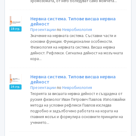
хромозомата, от него боледуват само момчета...
Нервна система. Типове висша нервна
дейност
Презентации
по
Невробиология
18 стр.
Значение на нервната система. Съставни части и
основни функции. Функционални особености.
Физиология на нервната система. Висша нервна
дейност. Рефлекси. Сигнална дейност на мозъчната
кора...
Нервна система. Типове висша нервна
дейност
Презентации
по
Невробиология
14 стр.
Теорията за висшата нервна дейност е създадена от
руския физиолог Иван Петрович Павлов. Използвайки
метода на условни рефлекси Павлов изследва
подробно и задълбочено работата на кората на
главния мозък и формулира основните принципи на
учението...