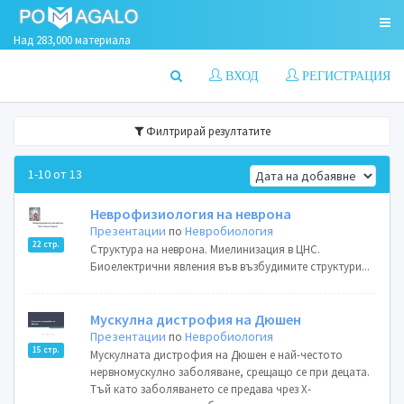
Над 283,000 материала
ВХОД
РЕГИСТРАЦИЯ
Филтрирай резултатите
1-10 от 13
Неврофизиология на неврона
Презентации
по
Невробиология
22 стр.
Структура на неврона. Миелинизация в ЦНС.
Биоелектрични явления във възбудимите структури...
Мускулна дистрофия на Дюшен
Презентации
по
Невробиология
15 стр.
Мускулната дистрофия на Дюшен е най-честото
нервномускулно заболяване, срещащо се при децата.
Тъй като заболяването се предава чрез Х-