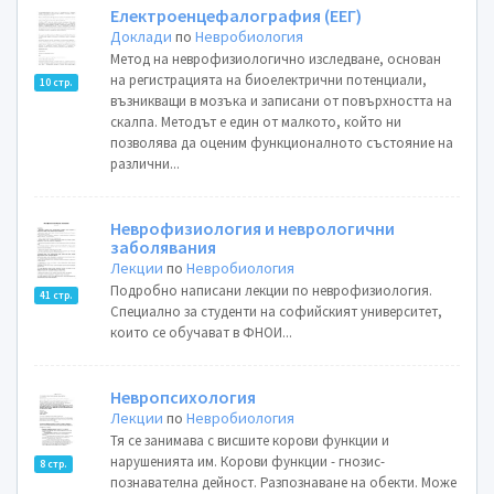
Електроенцефалография (ЕЕГ)
Доклади
по
Невробиология
Метод на неврофизиологично изследване, основан
на регистрацията на биоелектрични потенциали,
10 стр.
възникващи в мозъка и записани от повърхността на
скалпа. Методът е един от малкото, който ни
позволява да оценим функционалното състояние на
различни...
Неврофизиология и неврологични
заболявания
Лекции
по
Невробиология
Подробно написани лекции по неврофизиология.
41 стр.
Специално за студенти на софийският университет,
които се обучават в ФНОИ...
Невропсихология
Лекции
по
Невробиология
Тя се занимава с висшите корови функции и
нарушенията им. Корови функции - гнозис-
8 стр.
познавателна дейност. Разпознаване на обекти. Може