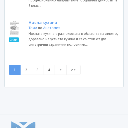
професионално направление "Социални дейности" в
9 клас...
Носна кухина
Теми
по
Анатомия
Носната кухина е разположена в областта на лицето,
дорзално на устната кухина и се състои от две
2 стр.
симетрични странични половинки...
1
2
3
4
>
>>