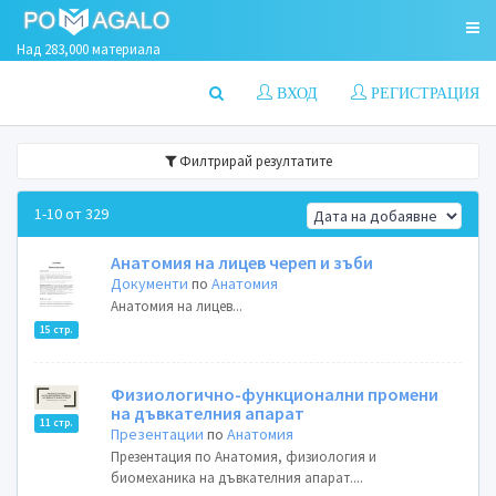
Над 283,000 материала
ВХОД
РЕГИСТРАЦИЯ
Филтрирай резултатите
1-10 от 329
Анатомия на лицев череп и зъби
Документи
по
Анатомия
Анатомия на лицев...
15 стр.
Физиологично-функционални промени
на дъвкателния апарат
11 стр.
Презентации
по
Анатомия
Презентация по Анатомия, физиология и
биомеханика на дъвкателния апарат....