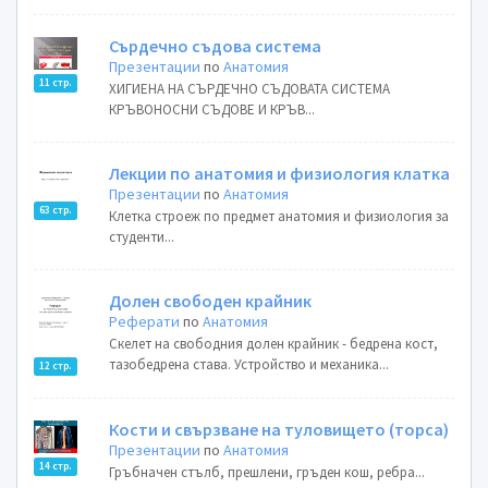
Сърдечно съдова система
Презентации
по
Анатомия
11 стр.
ХИГИЕНА НА СЪРДЕЧНО СЪДОВАТА СИСТЕМА
КРЪВОНОСНИ СЪДОВЕ И КРЪВ...
Лекции по анатомия и физиология клатка
Презентации
по
Анатомия
63 стр.
Клетка строеж по предмет анатомия и физиология за
студенти...
Долен свободен крайник
Реферати
по
Анатомия
Скелет на свободния долен крайник - бедрена кост,
тазобедрена става. Устройство и механика...
12 стр.
Кости и свързване на туловището (торса)
Презентации
по
Анатомия
14 стр.
Гръбначен стълб, прешлени, гръден кош, ребра...