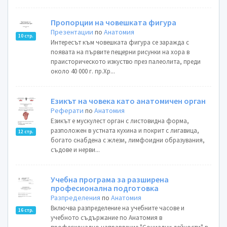
Пропорции на човешката фигура
Презентации
по
Анатомия
10 стр.
Интересът към човешката фигура се заражда с
появата на първите пещерни рисунки на хора в
праисторическото изкуство през палеолита, преди
около 40 000 г. пр.Хр...
Езикът на човека като анатомичен орган
Реферати
по
Анатомия
Езикът е мускулест орган с листовидна форма,
разположен в устната кухина и покрит с лигавица,
12 стр.
богато снабдена с жлези, лимфоидни образувания,
съдове и нерви...
Учебна програма за разширена
професионална подготовка
Разпределения
по
Анатомия
Включва разпределение на учебните часове и
16 стр.
учебното съдържание по Анатомия в