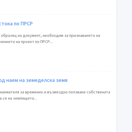
стока по ПРСР
е образец на документ, необходим за признаването на
ението на проект по ПРСР...
од наем на земеделска земя
наемателя за временно и възмездно ползване собствената
 се на землището...