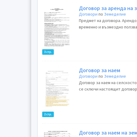
Договор за аренда на 
Договори
по
Земеделие
Предмет на договора. Арендо
временно и възмездно ползван
3 стр.
Договор за наем
Договори
по
Земеделие
Договор за наем на селскостопанска земя. 
се сключи настоящит договор между:1…………….
2 стр.
Договор за наем на зе