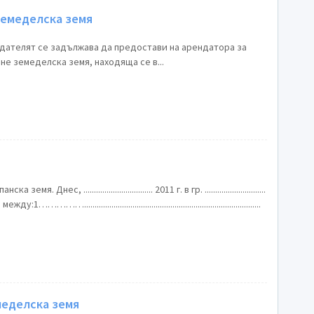
земеделска земя
дателят се задължава да предостави на арендатора за
е земеделска земя, находяща се в...
Днес, ................................. 2011 г. в гр. .............................
...................................................................................
меделска земя