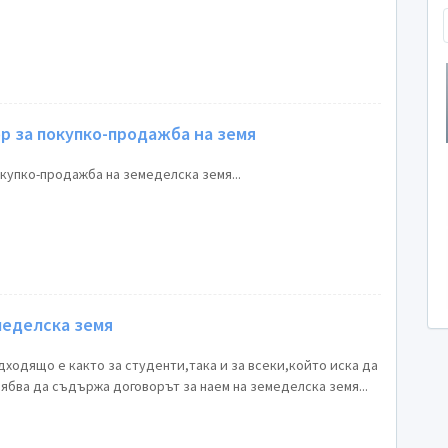
р за покупко-продажба на земя
купко-продажба на земеделска земя...
меделска земя
одходящо е както за студенти,така и за всеки,който иска да
ябва да съдържа договорът за наем на земеделска земя...