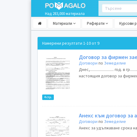
Над 283,000 материала
Материали
Реферати
Курсови 
Намерени резултати
1-10 от 9
Договор за фирмен за
Договори
по
Земеделие
Днес,.......................... год. в 
настоящия договор за фирмен
4 стр.
Анекс към договор за 
Договори
по
Земеделие
Анекс за удължаване срока на