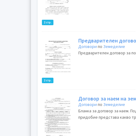
2 стр.
Предварителен догово
Договори
по
Земеделие
Предварителен договор за по
2 стр.
Договор за наем на зе
Договори
по
Земеделие
Бланка за договор за наем. П
придобие представа какво тр