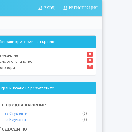
ВХОД
РЕГИСТРАЦИЯ
Избрани критерии за търсене
емеделие
елско стопанство
оговори
Ограничаване на резултатите
По предназначение
за Студенти
(1)
за Неучащи
(8)
Подреди по