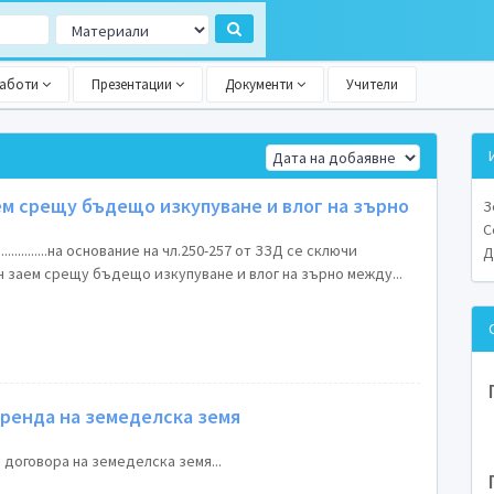
работи
Презентации
Документи
Учители
ем срещу бъдещо изкупуване и влог на зърно
З
С
гр......................на основание на чл.250-257 от ЗЗД се сключи
Д
 заем срещу бъдещо изкупуване и влог на зърно между...
аренда на земеделска земя
 договора на земеделска земя...