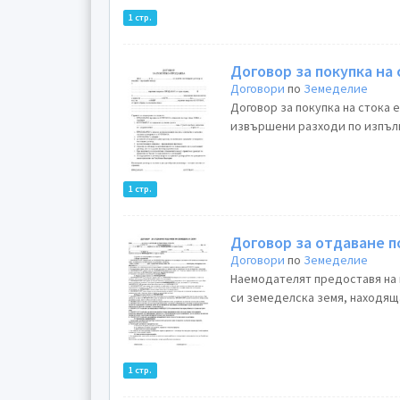
1 стр.
Договор за покупка на 
Договори
по
Земеделие
Договор за покупка на стока 
извършени разходи по изпълн
1 стр.
Договор за отдаване п
Договори
по
Земеделие
Наемодателят предоставя на 
си земеделска земя, находяща
1 стр.