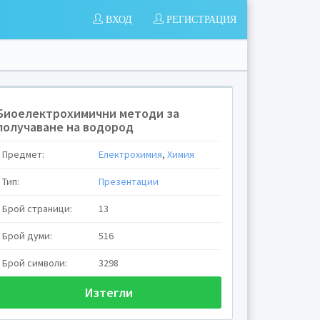
ВХОД
РЕГИСТРАЦИЯ
Биоелектрохимични методи за
получаване на водород
Предмет:
Електрохимия
,
Химия
Тип:
Презентации
Брой страници:
13
Брой думи:
516
Брой символи:
3298
Изтегли