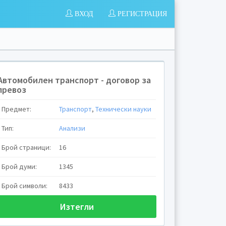
ВХОД
РЕГИСТРАЦИЯ
Автомобилен транспорт - договор за
превоз
з
Предмет:
Транспорт
,
Технически науки
рителница
Тип:
Анализи
цата:
Брой страници:
16
 изпращача
Брой думи:
1345
Брой символи:
8433
получателя
Изтегли