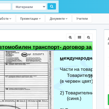
работи
Презентации
Документи
Учители
втомобилен транспорт- договор за прево
еждународна това
M
CMR
Части на товарителни
Товарителница за
1)
(в червен цвят).
2) Товарителница за 
(синя.)