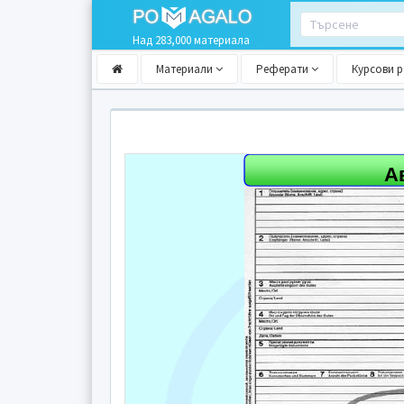
Над 283,000 материала
Материали
Реферати
Курсови 
А