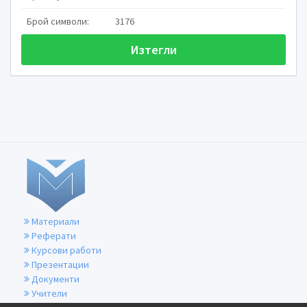
Брой символи:
3176
Изтегли
Ел
Елиз
–
Б
Материали
фило
Реферати
на 
Курсови работи
мне
Презентации
Документи
19
Учители
издан