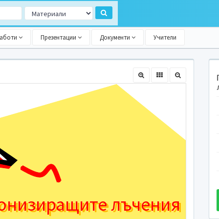
работи
Презентации
Документи
Учители
онизиращите лъчения
онизиращите лъчения