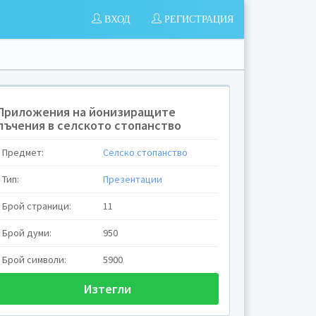
ВХОД
РЕГИСТРАЦИЯ
Приложения на йонизиращите
лъчения в селското стопанство
Предмет:
Селско стопанство
Тип:
Презентации
Брой страници:
11
Брой думи:
950
Брой символи:
5900
Изтегли