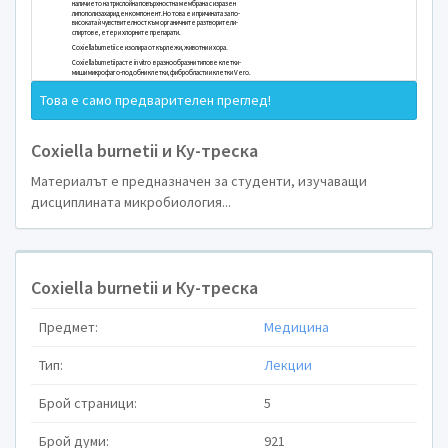
Coxiella burnetii и Ку-
Ку-треската е природо-огнищна зооноза.Протича ка
или хронично заболяване.Клиничната картина е разно
Това е само предварителен преглед!
Заболяването се разпространява по целия свят под 
епидемични или спорадични взривове.
Coxiella burnetii и Ку-треска
Причинител на Ку-треската е Coxiella burnetii.Coxiella 
Материалът е предназначен за студенти, изучаващи
представлява дребен плеоморфен облигатен вът
дисциплината микробиология...
микроорганизъм.Притежава способност да образува
форми.
Коксиелата е способна да преживява за различен пе
време.Извън гостоприемната клетка проява висока 
Coxiella burnetii и Ку-треска
във външната среда и към различни химични и физични
средства.
Предмет:
Медицина
В замразено месо или суха кръв се съхранява с месе
Тип:
Лекции
изсушаване образува високо-инфекциозни прахове,
да се съхранват с години.При загряване на 100 градуса
Брой страници:
5
за 10 минути,а при 60 градуса-за около час.
Основна причина за високата устойчивост на коксиела
Брой думи:
921