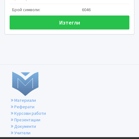
наличието на трислойна повърхностна мембрана с из
липополизахариден компонент.Но това е и причината 
Брой символи:
6046
високата ѝ чувствителност към органичните разтвори
спиртове,етер и хлорните препарати.
Изтегли
Coxiella burnetii се изолира от кърлежи,животни и хор
Coxiella burnetii расте in vitro в разнообразни типове 
миши микрофаго-подобни клетки,фибробласти и кле
Кокошите ембриони и различни лабораторни животни
използват широко за in vivo намножаване на Coxiella bur
При човек,обаче,клетките от моноцитно-макрофагна
единствените гостоприемни клетки.При инфекция 
респираторен тракт се предполага,че първата среща 
burnetii е с алвеоларните макрофаги в белия дроб.Т
изразява с развитието на остра Ку-треска.
Материали
Реферати
Курсови работи
Презентации
Документи
Учители