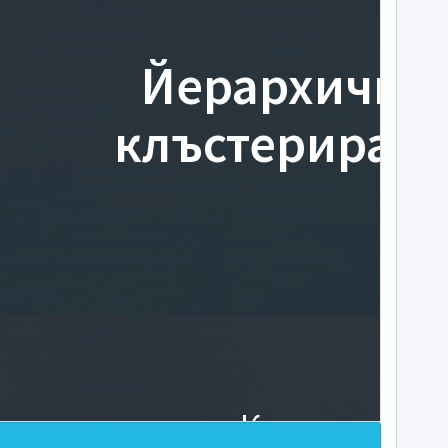
Йерархично
клъстериран
Какво е клъс