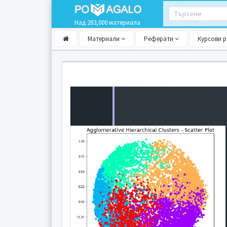
Над 283,000 материала
Материали
Реферати
Курсови 