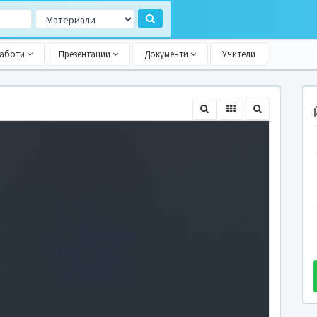
работи
Презентации
Документи
Учители