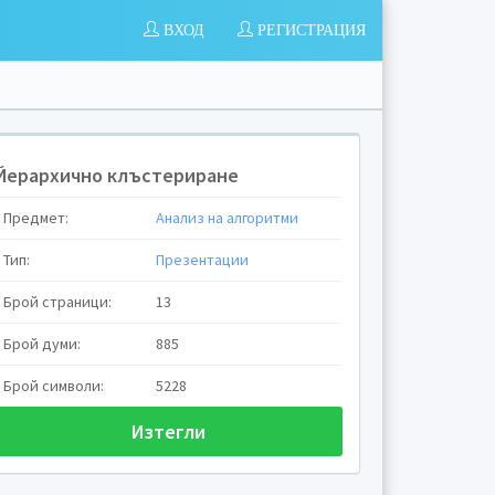
ВХОД
РЕГИСТРАЦИЯ
Йерархично клъстериране
Предмет:
Анализ на алгоритми
Тип:
Презентации
Брой страници:
13
Брой думи:
885
Брой символи:
5228
Изтегли