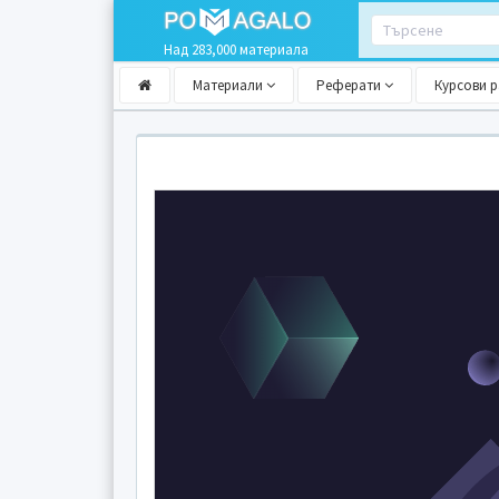
Над 283,000 материала
Материали
Реферати
Курсови 