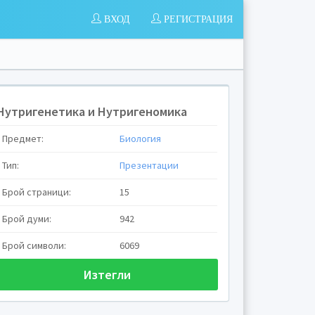
ВХОД
РЕГИСТРАЦИЯ
Нутригенетика и Нутригеномика
Предмет:
Биология
тика и
Тип:
Презентации
Брой страници:
15
Брой думи:
942
ка - за
Брой символи:
6069
Изтегли
ненето и