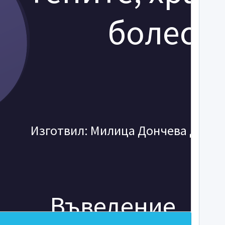
болест
Изготвил: Милица Дончева Донче
Въведение