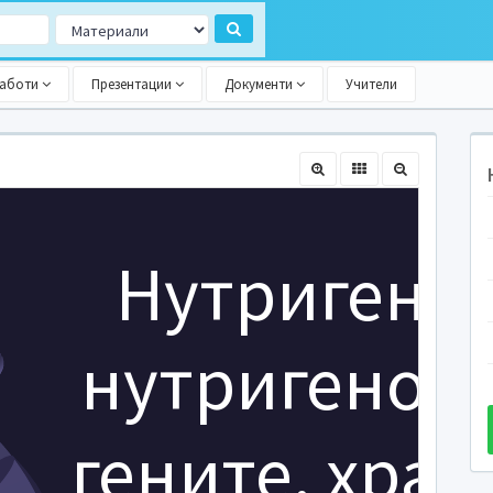
работи
Презентации
Документи
Учители
Нутригене
нутригеноми
гените, хра