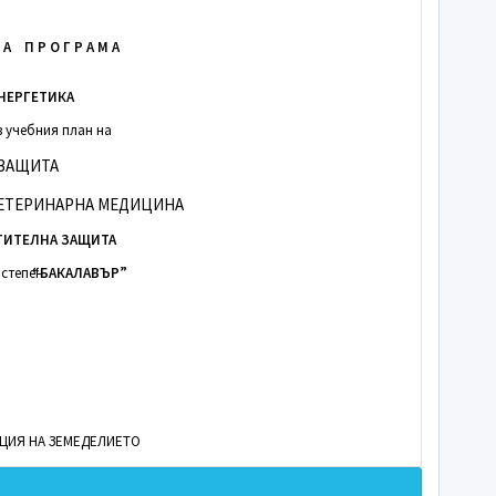
Н А П Р О Г Р А М А
НЕРГЕТИКА
в учебния план на
 ЗАЩИТА
ВЕТЕРИНАРНА МЕДИЦИНА
СТИТЕЛНА ЗАЩИТА
 степен
“БАКАЛАВЪР”
АЦИЯ НА ЗЕМЕДЕЛИЕТО
а Протокол № 3 от 13.02.2008 г.