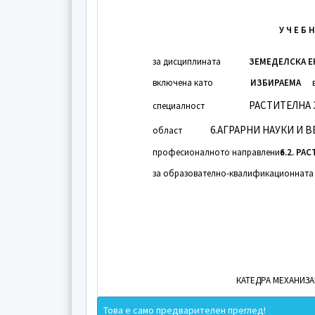
У Ч Е Б 
за дисциплината
ЗЕМЕДЕЛСКА Е
включена като
ИЗБИРАЕМА
РАСТИТЕЛНА
специалност
6.АГРАРНИ НАУКИ И 
област
професионалното направление
6.2. РА
за образователно-квалификационната
КАТЕДРА МЕХАНИЗ
Това е само предварителен преглед!
Утвърдена на заседание на КС на катедр