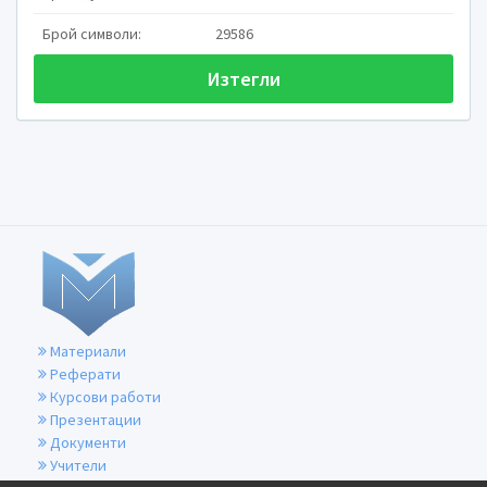
Брой символи:
29586
Изтегли
На тема:
Неприятели по сливата 
вегетационния период 
Изготвил:
Сурай Веляхтин Шериф
Про
Фак.No:046-М, 1 курс
Сп.РЗ-задочно
Материали
Реферати
Курсови работи
Презентации
Документи
Учители