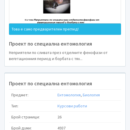
А Г Р А Р Е Н У Н И В Е Р С И Т Е Т – 
ФАКУЛТЕТ ПО PЗ и 
КАТЕДРА ЕНТОМОЛОГ
ПРОЕКТ
Това е само предварителен преглед!
(по Специална ен
Проект по специална ентомология
Неприятели по сливата през отделните фенофази от
вегетационния период и борбата с тях...
Проект по специална ентомология
Предмет:
Ентомология
,
Биология
Тип:
Курсови работи
Брой страници:
26
Брой думи:
4937