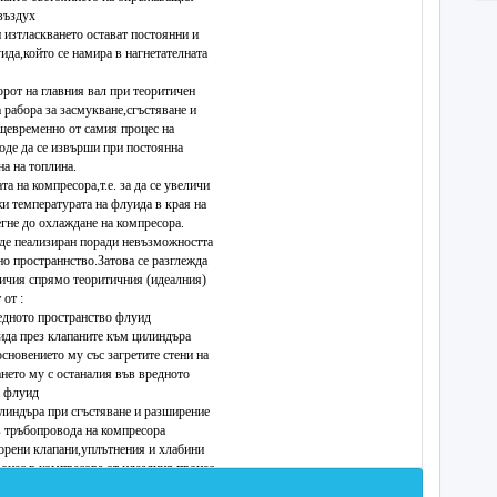
въздух
и изтласкването остават постоянни и
ида,който се намира в нагнетателната
орот на главния вал при теоритичен
 рабора за засмукване,сгъстяване и
ъщевременно от самия процес на
моде да се извърши при постоянна
а на топлина.
ата на компресора,т.е. за да се увеличи
жи температурата на флуида в края на
егне до охлаждане на компресора.
ъде пеализиран поради невъзможността
но пространнство.Затова се разглежда
личия спрямо теоритичния (идеалния)
 от :
редното пространство флуид
уида през клапаните към цилиндъра
сновението му със загретите стени на
ането му с останалия във вредното
о флуид
илиндъра при сгъстяване и разширение
в тръбопровода на компресора
ворени клапани,уплътнения и хлабини
роцес в компресора от идеалния процес
змери на компресора,броя на оборотите