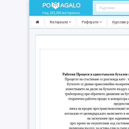
Над 283,000 материала
Материали
Реферати
Курсови 
Работни Процеси в едностъпален бутален
Процесът на сгъстяване се разглежда като : 
буталото се движи праволинейно възвратн
изместването на дясно на буталото въздух с
тръбопровод при обратното движение на бут
теоритичен работен процес в компресора 
предпостав
­липса на вредно пространство­всичкият в
изтласкан от цилиндъра,като налягането в н
на засмукване при задвижва
­през време на смукателния ход състоян
цилиндара въздух да остава едно и също