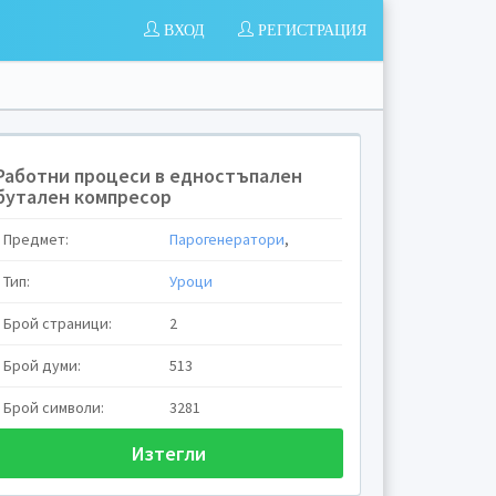
ВХОД
РЕГИСТРАЦИЯ
Работни процеси в едностъпален
бутален компресор
Предмет:
Парогенератори
,
Тип:
Уроци
Брой страници:
2
Брой думи:
513
Брой символи:
3281
Изтегли