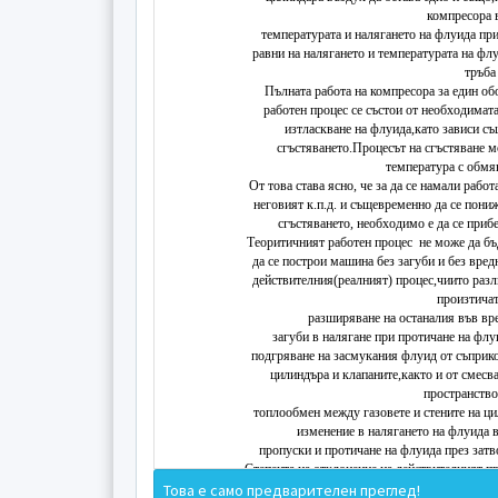
компресора 
­температурата и налягането на флуида пр
равни на налягането и температурата на флу
тръба
Пълната работа на компресора за един об
работен процес се състои от необходимата
изтласкване на флуида,като зависи с
сгъстяването.Процесът на сгъстяване 
температура с обмян
От това става ясно, че за да се намали работ
неговият к.п.д. и същевременно да се пони
сгъстяването, необходимо е да се приб
Теоритичният работен процес не може да б
да се построи машина без загуби и без вред
действителния(реалният) процес,чиито раз
произтичат
­разширяване на останалия във в
­загуби в налягане при протичане на фл
­подгряване на засмукания флуид от съприко
цилиндъра и клапаните,както и от смесв
пространств
­топлообмен между газовете и стените на ц
­изменение в налягането на флуида 
­пропуски и протичане на флуида през зат
Степента на отклонение на действителният п
Това е само предварителен преглед!
зависи от конструкцията и геометричните ра