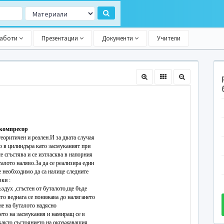
работи
Презентации
Документи
Учители
 компресор
теоритичен и реален.И за двата случая
о в цилиндъра като засмуканият при
е сгъстява и се изтласква в напорния
алото наляво.За да се реализира един
е необходимо да са налице следните
ки :
ъздух ,сгъстен от буталото,ще бъде
его веднага се понижава до налягането
не на буталото надясно
ието на засмукания и намиращ се в
,както състоянието на окръжаващия