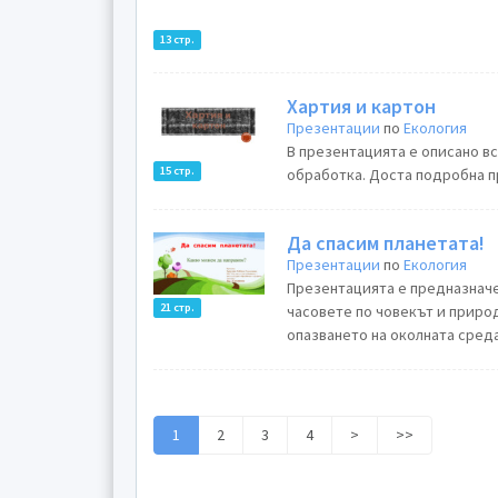
13 стр.
Хартия и картон
Презентации
по
Екология
В презентацията е описано вс
15 стр.
обработка. Доста подробна пр
Да спасим планетата!
Презентации
по
Екология
Презентацията е предназначе
21 стр.
часовете по човекът и природ
опазването на околната среда.
1
2
3
4
>
>>