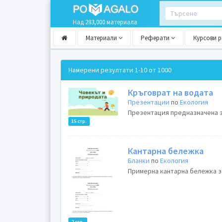
Над 283,000 материала
Материали
Реферати
Курсови 
Намерени резултати
1-10 от 1000
Кръговрат на водата
Презентации
по
Екология
Презентация предназначена за
15 стр.
Кантарна бележка
Бланки
по
Екология
Примерна кантарна бележка з
2 стр.