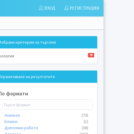
ВХОД
РЕГИСТРАЦИЯ
Избрани критерии за търсене
кология
Ограничаване на резултатите
По формати
Анализи
(73)
Бланки
(1)
Дипломни работи
(38)