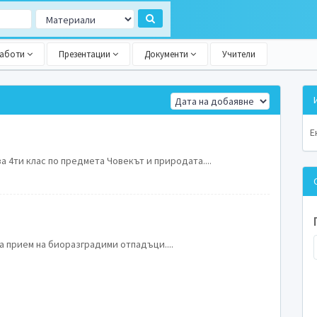
работи
Презентации
Документи
Учители
Е
 4ти клас по предмета Човекът и природата....
а прием на биоразградими отпадъци....