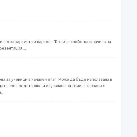
ичко за хартията и картона. Техните свойства и начина на
езентация....
на за ученици в начален етап. Може да бъде използвана в
ата при представяне и изучаване на теми, свързани с
...