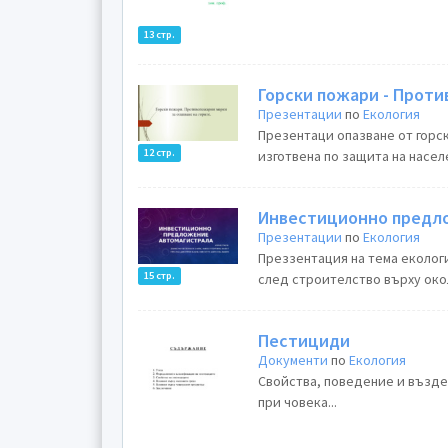
13 стр.
Горски пожари - Проти
Презентации
по
Екология
Презентаци опазване от горс
12 стр.
изготвена по защита на населе
Инвестиционно предло
Презентации
по
Екология
Преззентация на тема еколог
15 стр.
след строителство върху окол
Пестициди
Документи
по
Екология
Свойства, поведение и възде
при човека...