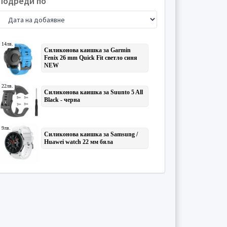
Подреди по
Учебници
(6)