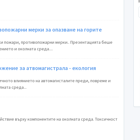
вопожарни мерки за опазване на горите
ки пожари, противопожарни мерки.. Презентацията беше
нието и околната среда....
жение за атвомагистрала - екология
ичното влиянието на автомагисталите преди, повреме и
ната среда...
йствие върху компонентите на околната среда. Токсичност