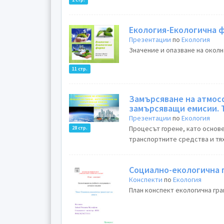
Екология-Екологична 
Презентации
по
Екология
Значение и опазване на околн
11 стр.
Замърсяване на атмосферата. Процеси на горене ,
з
Презентации
по
Екология
Процесът горене, като основе
28 стр.
транспортните средства и тях
Социално-екологична 
Конспекти
по
Екология
План конспект екологична гра