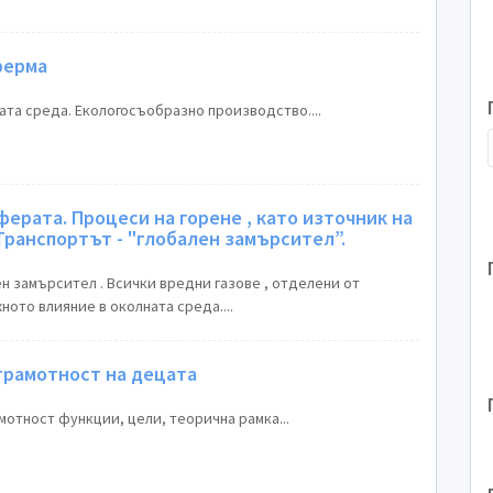
ферма
ата среда. Екологосъобразно производство....
 като източник на
амърсяващи емисии. Транспортът - "глобален замърсител”.
н замърсител . Всички вредни газове , отделени от
ното влияние в околната среда....
грамотност на децата
мотност функции, цели, теорична рамка...