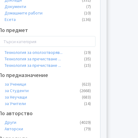
Доклади
(332)
Документи
(7)
Домашните работи
(10)
Есета
(136)
Заявления
(1)
По предмет
Казуси
(35)
Конспекти
(6)
Курсови работи
(490)
Лекции
(526)
Технология за оползотворяв
...
(19)
Общи материали
(119)
Технология за пречистване
...
(35)
Пищови
(66)
Технология за пречистване
...
(15)
Планове
(7)
По предназначение
Презентации
(1149)
Проекти
за Ученици
(623)
(73)
Протоколи
за Студенти
(2668)
(50)
Разпределения
за Неучащи
(683)
(2)
Реферати
за Учители
(636)
(14)
Сценарии
(2)
По авторство
Теми
(293)
Други
(4029)
Тестове
(11)
Авторски
(79)
Упражнения
(14)
Уроци
(23)