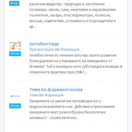
9 стр.
различни вещества - природни и синтетични
полимери, смоли, гуми, неактивни и неразтворими
пълнители, захари, пластификатори, полиоли,
восъци, оцветители, а понякога и подсладители и
др...
Антибиотици
Презентации
по
Фармация
19 стр.
Антибиотичното лечение започва своето развитие
благодарение на откриването на пеницилина от
Флеминг. Той е изолиран като субстанция и въведен в
клиничната практика през 1946 г...
Теми по фармакогнозия
Теми
по
Фармация
Кумарините са циклични производни на о-
10 стр.
хидроксиканелените к-ни. Действие и приложение:
кумарините имат разнообразна биологична
активност - спазмолитично...