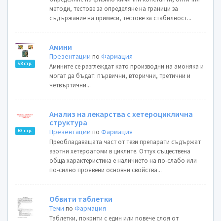
методи, тестове за определяне на граници за
съдържание на примеси, тестове за стабилност...
Амини
Презентации
по
Фармация
58 стр.
Амините се разглеждат като производни на амоняка и
могат да бъдат: първични, вторични, третични и
четвъртични...
Анализ на лекарства с хетероциклична
структура
Презентации
по
Фармация
63 стр.
Преобладаващата част от тези препарати съдържат
азотни хетероатоми в циклите. Оттук съществена
обща характеристика е наличието на по-слабо или
по-силно проявени основни свойства...
Обвити таблетки
Теми
по
Фармация
Таблетки, покрити с един или повече слоя от