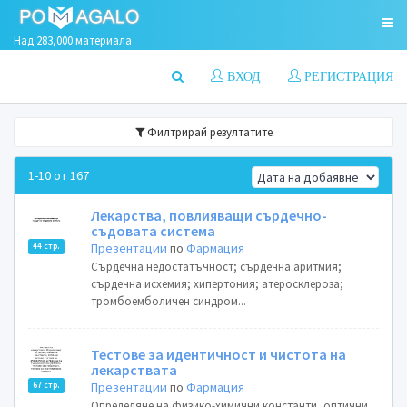
Над 283,000 материала
ВХОД
РЕГИСТРАЦИЯ
Филтрирай резултатите
1-10 от 167
Лекарства, повлияващи сърдечно-
съдовата система
Презентации
по
Фармация
44 стр.
Сърдечна недостатъчност; сърдечна аритмия;
сърдечна исхемия; хипертония; атеросклероза;
тромбоемболичен синдром...
Тестове за идентичност и чистота на
лекарствата
Презентации
по
Фармация
67 стр.
Определяне на физико-химични константи, оптични