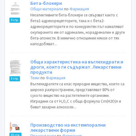
Бета-блокери
Общи материали
по
Фармация
Неселективните бета-блокери се свързват както с
4 стр.
бета1-адренорецепторите, така и с бета2-
адренорецепторите и по конкурентен път намаляват
окупирането им от адреналин, норадреналин и други
бета-агонисти. В химично отношение някои от тях
наподобяват...
Обща характеристика на въглехидрати и
дроги, които ги съдържат. Лекарствени
продукти
Теми
по
Фармация
3 стр.
Въглехидратите са клас природни вещества, които са
широко разпространени, представляват 80% от
сухото вещество на растителните организми.
Изградени са от Н,О,С с обща формула Cm(H2O)n и
биват захарни алкохоли...
Производство на екстемпорални
лекарствени форми
Презентации
по
Фармация
33 стр.