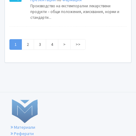
Производство на екстемпорални лекарствени
продукти – общи положения, изисквания, норми и
стандарти...
1
2
3
4
>
>>
Материали
Реферати