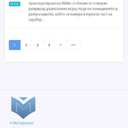
транспортиране на 8500кг./ч бензен от отворен
13 стр.
резервоар,разположен върху пода на помещението в
разпръсквател, който се намира в горната част на
скрубер...
1
2
3
4
>
>>
Материали