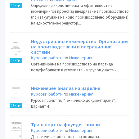
Определяне икономическата ефективност на
10 стр.
инженерингов проект за внедряване в производството
(при закупуване на ново производствено оборудване)
на едностепенен редуктор...
Индустриално инженерство. Организация
на производствени и операционни
системи
Курсови работи
по
Инженеринг
19 стр.
Организиране на производството на партида
полуфабрикати в условията на групов участък...
Инженерен анализ на изделие
Курсови работи
по
Инженеринг
Курсов проект по "Техническо документиране",
11 стр.
Вариант 4...
Транспорт на флуиди - помпи
Курсови работи
по
Инженеринг
Да се изчисли мощността на помпа за