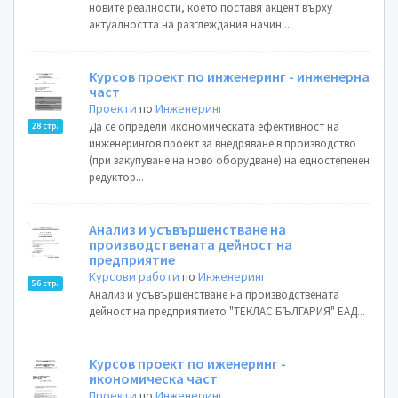
новите реалности, което поставя акцент върху
актуалността на разглеждания начин...
Курсов проект по инженеринг - инженерна
част
Проекти
по
Инженеринг
Да се определи икономическата ефективност на
28 стр.
инженерингов проект за внедряване в производство
(при закупуване на ново оборудване) на едностепенен
редуктор...
Анализ и усъвършенстване на
производствената дейност на
предприятие
Курсови работи
по
Инженеринг
56 стр.
Анализ и усъвършенстване на производствената
дейност на предприятието "ТЕКЛАС БЪЛГАРИЯ" ЕАД...
Курсов проект по иженеринг -
икономическа част
Проекти
по
Инженеринг