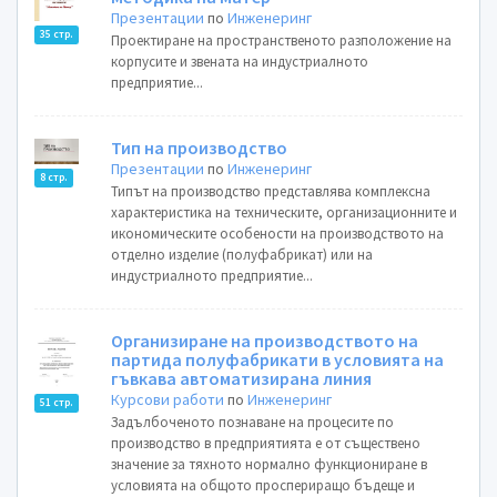
Презентации
по
Инженеринг
35 стр.
Проектиране на пространственото разположение на
корпусите и звената на индустриалното
предприятие...
Тип на производство
Презентации
по
Инженеринг
8 стр.
Типът на производство представлява комплексна
характеристика на техническите, организационните и
икономическите особености на производството на
отделно изделие (полуфабрикат) или на
индустриалното предприятие...
Организиране на производството на
партида полуфабрикати в условията на
гъвкава автоматизирана линия
Курсови работи
по
Инженеринг
51 стр.
Задълбоченото познаване на процесите по
производство в предприятията е от съществено
значение за тяхното нормално функциониране в
условията на общото проспериращо бъдеще и