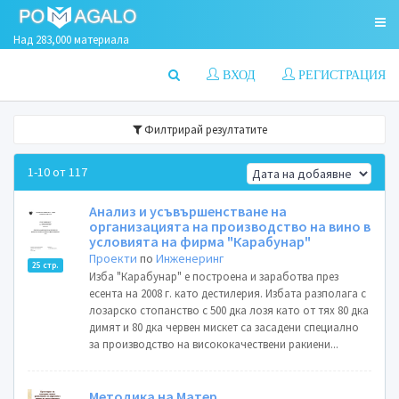
Над 283,000 материала
ВХОД
РЕГИСТРАЦИЯ
Филтрирай резултатите
1-10 от 117
Анализ и усъвършенстване на
организацията на производство на вино в
условията на фирма "Карабунар"
Проекти
по
Инженеринг
25 стр.
Изба "Карабунар" е построена и заработва през
есента на 2008 г. като дестилерия. Избата разполага с
лозарско стопанство с 500 дка лозя като от тях 80 дка
димят и 80 дка червен мискет са засадени специално
за производство на висококачествени ракиени...
Методика на Матер