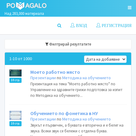
Над 283,000 материала
ВХОД
РЕГИСТРАЦИЯ
Филтрирай резултатите
1-10 от 1000
Моето работно място
Презентации
по
Методика на обучението
10 стр.
Презентация на тема "Моето работно място" по
Управление на здравните грижи подготовка за изпит
по Методика на обучението...
Обучението по фонетика в НУ
Презентации
по
Методика на обучението
10 стр.
Звукът е първичен, а буквата е вторична и е белег на
звука. Всеки звук се бележи с отделна буква.