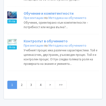
Обучение и компетентности
Презентации
по
Методика на обучението
15 стр.
Обучение, ориентирано към компетентности –
потребност или модна вълна?...
Контролът в обучението
Презентации
по
Методика на обучението
26 стр.
Учебният процес има различни характеристики. Той е
целенасочен, двустранен, ръководен процес. Той е и
контролен процес. Оттук следва голямата роля на
проверката на знания и уменията...
1
2
3
4
>
>>