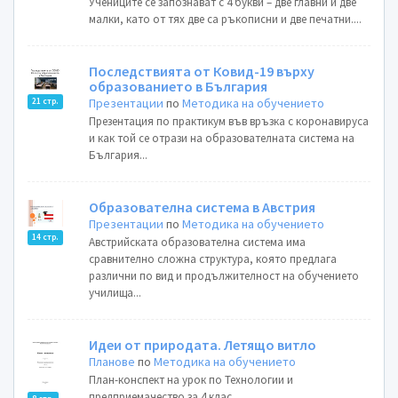
Учениците се запознават с 4 букви – две главни и две
малки, като от тях две са ръкописни и две печатни....
Последствията от Ковид-19 върху
образованието в България
Презентации
по
Методика на обучението
21 стр.
Презентация по практикум във връзка с коронавируса
и как той се отрази на образователната система на
България...
Образователна система в Австрия
Презентации
по
Методика на обучението
14 стр.
Австрийската образователна система има
сравнително сложна структура, която предлага
различни по вид и продължителност на обучението
училища...
Идеи от природата. Летящо витло
Планове
по
Методика на обучението
План-конспект на урок по Технологии и
предприемачество за 4 клас...