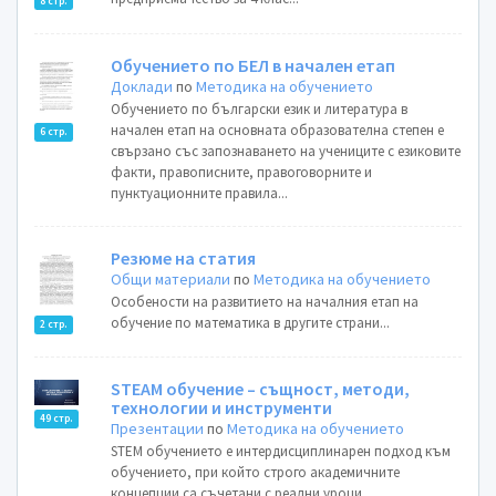
8 стр.
Обучението по БЕЛ в начален етап
Доклади
по
Методика на обучението
Обучението по български език и литература в
начален етап на основната образователна степен е
6 стр.
свързано със запознаването на учениците с езиковите
факти, правописните, правоговорните и
пунктуационните правила...
Резюме на статия
Общи материали
по
Методика на обучението
Особености на развитието на началния етап на
обучение по математика в другите страни...
2 стр.
STEAM обучение – същност, методи,
технологии и инструменти
49 стр.
Презентации
по
Методика на обучението
STEM обучението е интердисциплинарен подход към
обучението, при който строго академичните
концепции са съчетани с реални уроци...