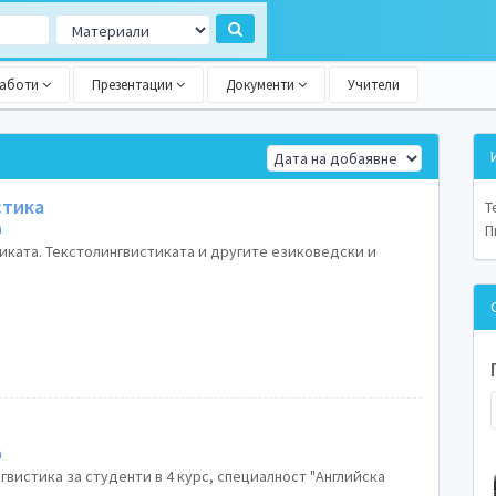
работи
Презентации
Документи
Учители
стика
Т
а
П
тиката. Текстолингвистиката и другите езиковедски и
а
гвистика за студенти в 4 курс, специалност "Английска