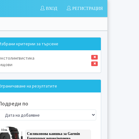
ВХОД
РЕГИСТРАЦИЯ
Избрани критерии за търсене
екстолингвистика
ищови
Ограничаване на резултатите
Подреди по