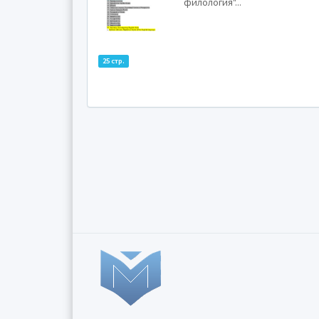
филология"...
25 стр.