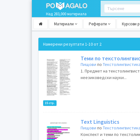
Над 283,000 материала
Материали
Реферати
Курсови 
Намерени резултати
1-10 от 2
Теми по текстолингви
Пищови
по
Текстолингвистик
1. Предмет на текстолингвис
неезиковедски науки...
15 стр.
Text Linguistics
Пищови
по
Текстолингвистик
Конспект и теми по текстолин