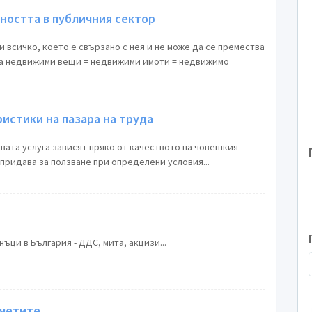
ността в публичния сектор
и всичко, което е свързано с нея и не може да се премества
ка недвижими вещи = недвижими имоти = недвижимо
истики на пазара на труда
вата услуга зависят пряко от качеството на човешкия
 придава за ползване при определени условия...
ъци в България - ДДС, мита, акцизи...
зчетите