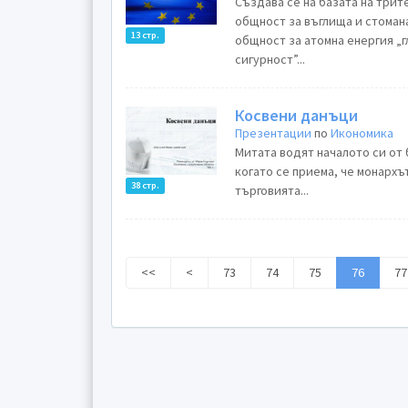
Създава се на базата на три
общност за въглища и стоман
13 стр.
общност за атомна енергия „глобален играч”- според „европейската стратегия за
сигурност”...
Косвени данъци
Презентации
по
Икономика
Митата водят началото си от 
когато се приема, че монархъ
38 стр.
търговията...
<<
<
73
74
75
76
77