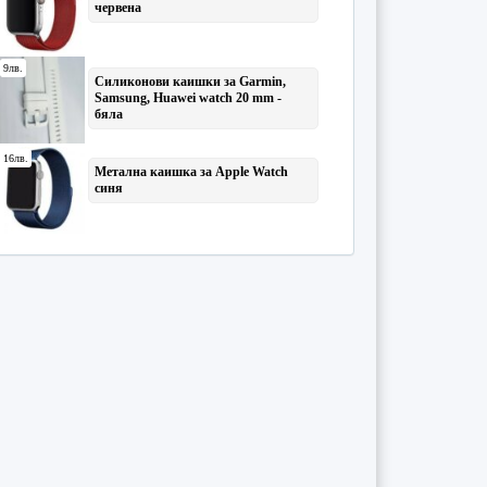
Статистика
(129)
Стокознание
(71)
Стопанска дейност на фирма
...
(40)
Стопанска история
(59)
Счетоводство
(248)
Туризъм
(869)
Търговия
(79)
Управление на човешките ре
...
(182)
Финанси
(391)
Финансов контрол
(31)