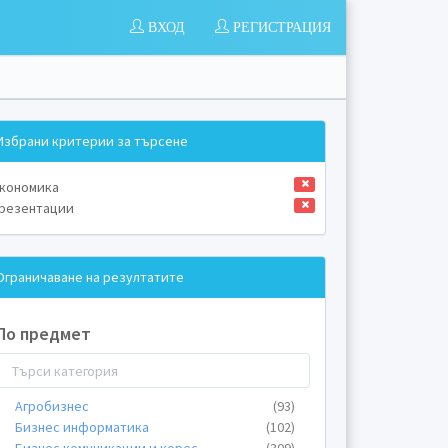
ВХОД
РЕГИСТРАЦИЯ
Избрани критерии за търсене
кономика
резентации
Ограничаване на резултатите
По предмет
Агробизнес
(93)
Бизнес информатика
(102)