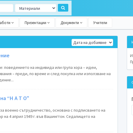
работи
Презентации
Документи
Учители
ение
И
П
: поведението на индивида или група хора – идеи,
вания – преди, по време и след покупка или използване на
ение...
на “Н А Т О"
за военно сътрудничество, основана с подписването на
 на 4 април 1949 г. във Вашингтон. Седалището на