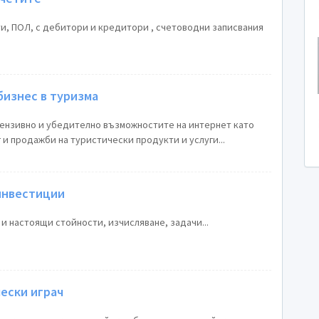
ти, ПОЛ, с дебитори и кредитори , счетоводни записвания
бизнес в туризма
тензивно и убедително възможностите на интернет като
и продажби на туристически продукти и услуги...
 инвестиции
и настоящи стойности, изчисляване, задачи...
чески играч