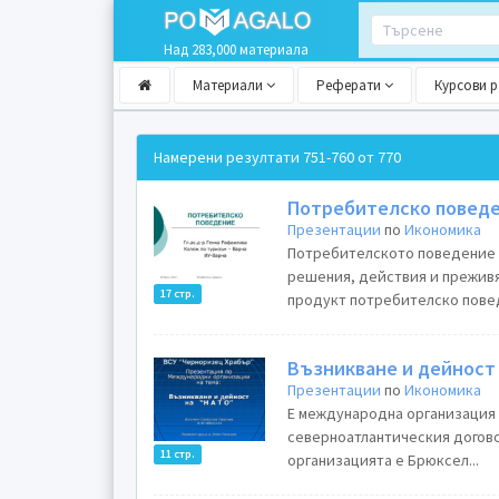
Над 283,000 материала
Материали
Реферати
Курсови 
Намерени резултати
751-760 от 770
Потребителско повед
Презентации
по
Икономика
Потребителското поведение е
решения, действия и преживя
17 стр.
продукт потребителско повед
Възникване и дейност 
Презентации
по
Икономика
Е международна организация 
северноатлантическия договор
11 стр.
организацията е Брюксел...