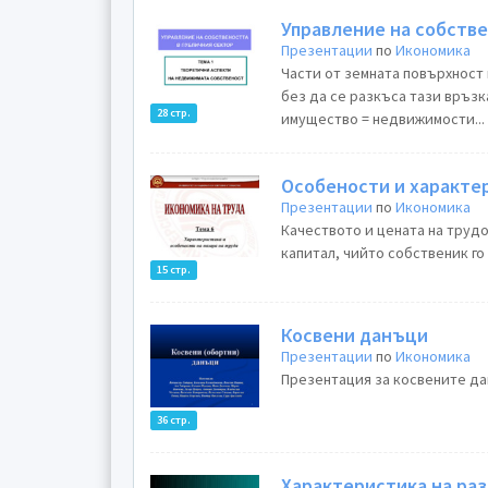
Управление на собстве
Презентации
по
Икономика
Части от земната повърхност 
без да се разкъса тази връз
28 стр.
имущество = недвижимости...
Особености и характер
Презентации
по
Икономика
Качеството и цената на трудо
капитал, чийто собственик го
15 стр.
Косвени данъци
Презентации
по
Икономика
Презентация за косвените дан
36 стр.
Характеристика на ра