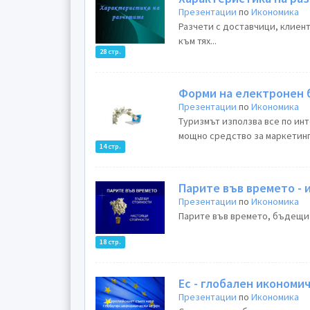
Презентации
по
Икономика
Разчети с доставчици, клиен
към тях...
28 стр.
Форми на електронен 
Презентации
по
Икономика
Туризмът използва все по ин
мощно средство за маркетинг 
14 стр.
Парите във времето -
Презентации
по
Икономика
Парите във времето, бъдещи 
18 стр.
Ес - глобален икономи
Презентации
по
Икономика