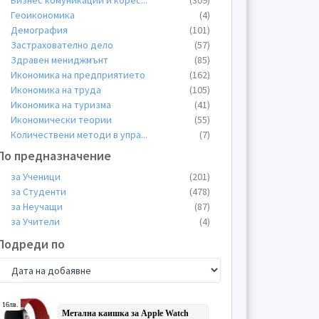
Бизнес комуникации и корес
...
(309)
Геоикономика
(4)
Демография
(101)
Застрахователно дело
(57)
Здравен мениджмънт
(85)
Икономика на предприятието
(162)
Икономика на труда
(105)
Икономика на туризма
(41)
Икономически теории
(55)
Количествени методи в упра
...
(7)
Логистика
(106)
По предназначение
Макроикономика
(106)
за Ученици
(201)
Маркетинг
(870)
за Студенти
(478)
Международни Отношения (МИ
...
(138)
за Неучащи
(87)
Мениджмънт
(205)
за Учители
(4)
Микроикономика
(63)
Планиране и прогнозиране
(109)
Подреди по
Предприемачество
(224)
Промишленост и производств
...
(50)
Публична администрация
(119)
Реклама и PR
(107)
Социална политика
(148)