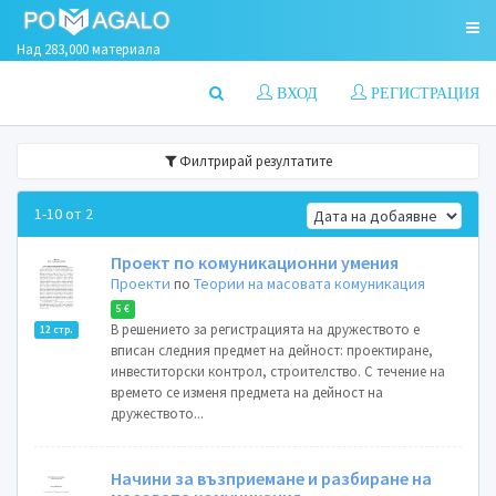
Над 283,000 материала
ВХОД
РЕГИСТРАЦИЯ
Филтрирай резултатите
1-10 от 2
Проект по комуникационни умения
Проекти
по
Теории на масовата комуникация
5 €
В решението за регистрацията на дружеството е
12 стр.
вписан следния предмет на дейност: проектиране,
инвеститорски контрол, строителство. С течение на
времето се изменя предмета на дейност на
дружеството...
Начини за възприемане и разбиране на