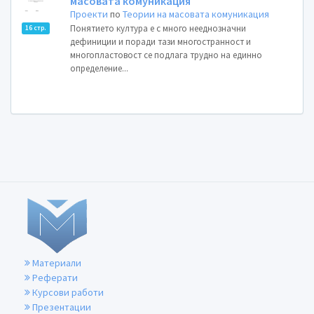
масовата комуникация
Проекти
по
Теории на масовата комуникация
Понятието култура е с много нееднозначни
16 стр.
дефиниции и поради тази многостранност и
многопластовост се подлага трудно на единно
определение...
Материали
Реферати
Курсови работи
Презентации