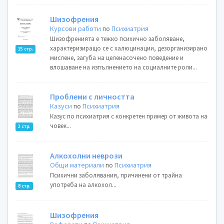
Шизофрения
Курсови работи
по
Психиатрия
Шизофренията е тежко психично заболяване,
характеризиращо се с халюцинации, дезорганизирано
15 стр.
мислене, загуба на целенасочено поведение и
влошаване на изпълнението на социалните роли...
Проблеми с личността
Казуси
по
Психиатрия
Казус по психиатрия с конкретен пример от живота на
човек...
2 стр.
Алкохолни неврози
Общи материали
по
Психиатрия
Психични заболявания, причинени от трайна
употреба на алкохол...
8 стр.
Шизофрения