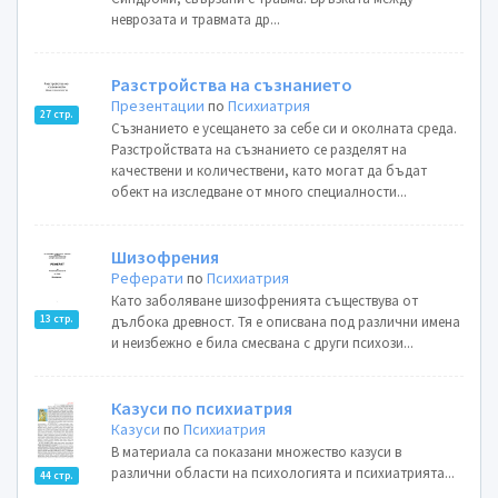
неврозата и травмата др...
Разстройства на съзнанието
Презентации
по
Психиатрия
27 стр.
Съзнанието е усещането за себе си и околната среда.
Разстройствата на съзнанието се разделят на
качествени и количествени, като могат да бъдат
обект на изследване от много специалности...
Шизофрения
Реферати
по
Психиатрия
Като заболяване шизофренията съществува от
13 стр.
дълбока древност. Тя е описвана под различни имена
и неизбежно е била смесвана с други психози...
Казуси по психиатрия
Казуси
по
Психиатрия
В материала са показани множество казуси в
различни области на психологията и психиатрията...
44 стр.