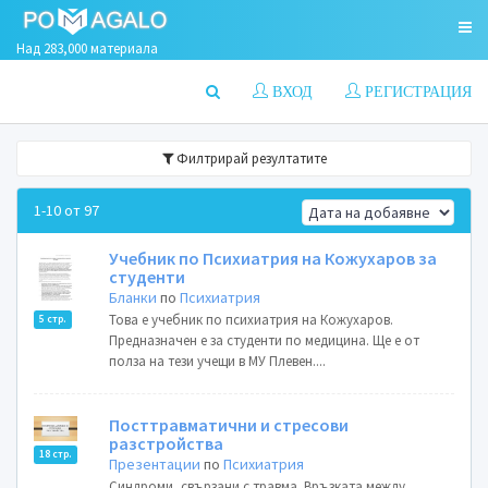
Над 283,000 материала
ВХОД
РЕГИСТРАЦИЯ
Филтрирай резултатите
1-10 от 97
Учебник по Психиатрия на Кожухаров за
студенти
Бланки
по
Психиатрия
Това е учебник по психиатрия на Кожухаров.
5 стр.
Предназначен е за студенти по медицина. Ще е от
полза на тези учещи в МУ Плевен....
Посттравматични и стресови
разстройства
18 стр.
Презентации
по
Психиатрия
Синдроми, свързани с травма. Връзката между