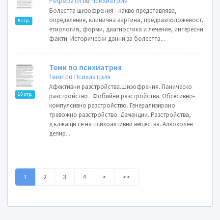
Реферати
по
Психиатрия
Болестта шизофрения - какво представлява,
определение, клинична картина, предразположеност,
9 стр.
етиология, форми, диагностика и лечение, интересни
факти. Исторически данни за болестта...
Теми по психиатрия
Теми
по
Психиатрия
Афективни разстройства.Шизофрения. Паническо
16 стр.
разстройство . Фобийни разстройства. Обсесивно-
компулсивно разстройство. Генерализирано
тревожно разстройство. Деменции. Разстройства,
дължащи се на психоактивни вещества. Алкохолен
делир...
1
2
3
4
>
>>