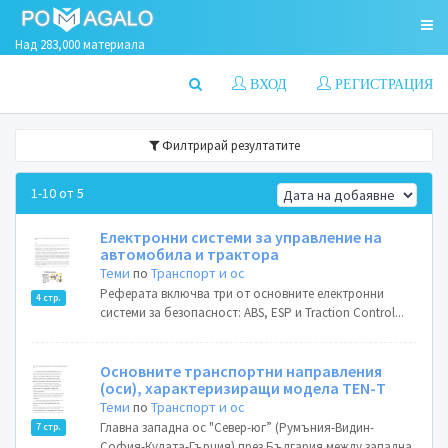
Над 283,000 материала
ВХОД
РЕГИСТРАЦИЯ
Филтрирай резултатите
1-10 от 5
Електронни системи за управление на
автомобила и трактора
Теми
по
Транспорт и ос
Реферата включва три от основните електронни
4 стр.
системи за безопасност: ABS, ESP и Traction Control...
Основните транспортни направления
(оси), характеризиращи модела ТЕN-Т
Теми
по
Транспорт и ос
Главна западна ос "Север-юг” (Румъния-Видин-
7 стр.
София-Кулата-Гърция) през България между западна