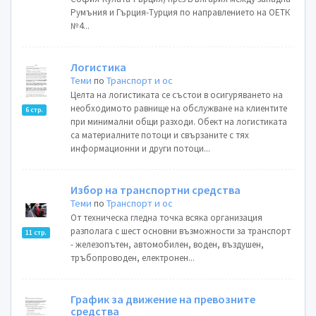
Румъния и Гърция-Турция по направлението на ОЕТК
№4...
Логистика
Теми
по
Транспорт и ос
Целта на логистиката се състои в осигуряването на
необходимото равнище на обслужване на клиентите
6 стр.
при минимални общи разходи. Обект на логистиката
са материалните потоци и свързаните с тях
информационни и други потоци...
Избор на транспортни средства
Теми
по
Транспорт и ос
От техническа гледна точка всяка организация
разполага с шест основни възможности за транспорт
11 стр.
- железопътен, автомобилен, воден, въздушен,
тръбопроводен, електронен...
График за движение на превозните
средства