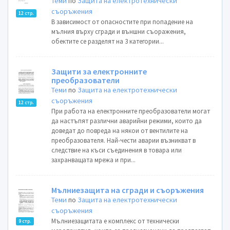
Теми
по
Защита на електротехнически
съоръжения
12 стр.
В зависимост от опасностите при попадение на
мълния върху сгради и външни съоражения,
обектите се разделят на 3 категории...
Защити за електронните
преобразователи
Теми
по
Защита на електротехнически
съоръжения
12 стр.
При работа на електронните преобразователи могат
да настъпят различни аварийни режими, които да
доведат до повреда на някои от вентилите на
преобразователя. Най-чести аварии възникват в
следствие на къси съединения в товара или
захранващата мрежа и при...
Мълниезащита на сгради и съоръжения
Теми
по
Защита на електротехнически
съоръжения
Мълниезащитата е комплекс от технически
9 стр.