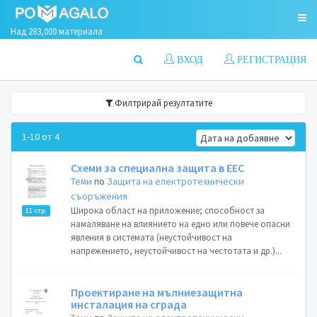
Над 283,000 материала
ВХОД
РЕГИСТРАЦИЯ
Филтрирай резултатите
1-10 от 4
Схеми за специална защита в ЕЕС
Теми
по
Защита на електротехнически
съоръжения
Широка област на приложение; способност за
11 стр.
намаляване на влиянието на едно или повече опасни
явления в системата (неустойчивост на
напрежението, неустойчивост на честотата и др.)...
Проектиране на мълниезащитна
инсталация на сграда