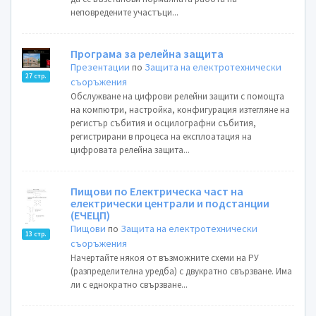
неповредените участъци...
Програма за релейна защита
Презентации
по
Защита на електротехнически
27 стр.
съоръжения
Обслужване на цифрови релейни защити с помощта
на компютри, настройка, конфигурация изтегляне на
регистър събития и осцилографни събития,
регистрирани в процеса на експлоатация на
цифровата релейна защита...
Пищови по Eлектрическа част на
електрически централи и подстанции
(ЕЧЕЦП)
Пищови
по
Защита на електротехнически
13 стр.
съоръжения
Начертайте някоя от възможните схеми на РУ
(разпределителна уредба) с двукратно свързване. Има
ли с еднократно свързване...