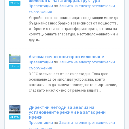
железопътната инфраструктура
24 стр.
Презентации
по
Защита на електротехнически
съоръжения
Устройството на понижаващите подстанции може да
бъде най-разнообразно в зависимост от мощността,
от броя и от типа на трансформаторите, от типа на
комутационната апаратура, местоположението им и
други...
Автоматично повторно включване
Презентации
по
Защита на електротехнически
13 стр.
съоръжения
В ЕЕС голяма част от к.с са преходни. Това дава
основание да се използват устройства, които
автоматично да включат повреденото съоръжение,
след като е изключено от релейна защита...
Директни методи за анализ на
установените режими на затворени
мрежи
31 стр.
Презентации
по
Защита на електротехнически
съоръжения