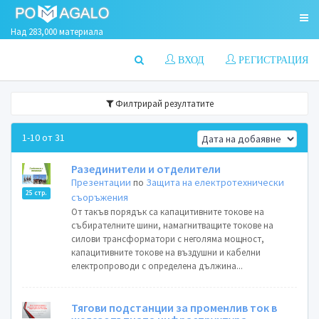
Над 283,000 материала
ВХОД
РЕГИСТРАЦИЯ
Филтрирай резултатите
1-10 от 31
Разединители и отделители
Презентации
по
Защита на електротехнически
25 стр.
съоръжения
От такъв порядък са капацитивните токове на
събирателните шини, намагнитващите токове на
силови трансформатори с неголяма мощност,
капацитивните токове на въздушни и кабелни
електропроводи с определена дължина...
Тягови подстанции за променлив ток в