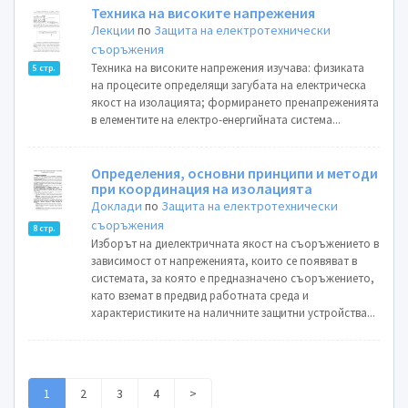
Техника на високите напрежения
Лекции
по
Защита на електротехнически
съоръжения
Техника на високите напрежения изучава: физиката
5 стр.
на процесите определящи загубата на електрическа
якост на изолацията; формирането пренапреженията
в елементите на електро-енергийната система...
Определения, основни принципи и методи
при координация на изолацията
Доклади
по
Защита на електротехнически
съоръжения
8 стр.
Изборът на диелектричната якост на съоръжението в
зависимост от напреженията, които се появяват в
системата, за която е предназначено съоръжението,
като вземат в предвид работната среда и
характеристиките на наличните защитни устройства...
1
2
3
4
>