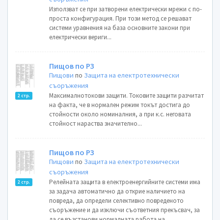
Използват се при затворени електрически мрежи с по-
проста конфигурация. При този метод се решават
системи уравнения на база основните закони при
електрически вериги...
Пищов по РЗ
Пищови
по
Защита на електротехнически
съоръжения
Максималнотокови защити. Токовите защити разчитат
2 стр.
на факта, че в нормален режим токът достига до
стойности около номиналния, а при к.с. неговата
стойност нараства значително...
Пищов по РЗ
Пищови
по
Защита на електротехнически
съоръжения
Релейната защита в електроенергийните системи има
2 стр.
за задача автоматично да открие наличието на
повреда, да определи селективно повреденото
съоръжение и да изключи съответния прекъсвач, за
да се възстанови нормалната работа на