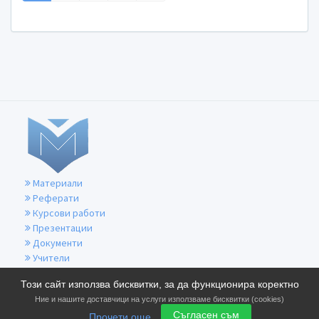
Материали
Реферати
Курсови работи
Презентации
Документи
Учители
За контакти
Този сайт използва бисквитки, за да функционира коректно
Общи условия
Ние и нашите доставчици на услуги използваме бисквитки (cookies)
Политика за бисквитките
Съгласен съм
Прочети още
Политика за поверителност