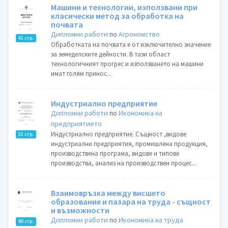
Машини и технологии, използвани при
класически метод за обработка на
почвата
Дипломни работи
по
Агрономство
41 стр.
Обработката на почвата е от изключително значение
за земеделските дейности. В тази област
технологичният прогрес и използването на машини
имат голям принос...
Индустриално предприятие
Дипломни работи
по
Икономика на
предприятието
Индустриално предприятие. Същност ,видове
31 стр.
индустриални предприятия, промишлена продукция,
производствена програма, видове и типове
производства, анализ на производствен процес...
Взаимовръзка между висшето
образование и пазара на труда - същност
и възможности
Дипломни работи
по
Икономика на труда
80 стр.