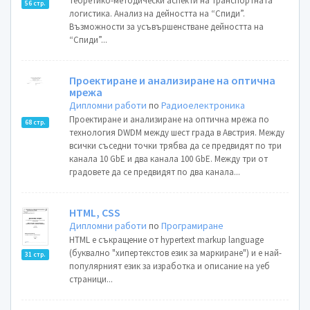
Теоретико-методически аспекти на транспортната
56 стр.
логистика. Анализ на дейността на “Спиди”.
Възможности за усъвършенстване дейността на
“Спиди”...
Проектиране и анализиране на оптична
мрежа
Дипломни работи
по
Радиоелектроника
Проектиране и анализиране на оптична мрежа по
68 стр.
технология DWDM между шест града в Австрия. Mежду
всички съседни точки трябва да се предвидят по три
канала 10 GbE и два канала 100 GbE. Между три от
градовете да се предвидят по два канала...
HTML, CSS
Дипломни работи
по
Програмиране
HTML е съкращение от hypertext markup language
(буквално "хипертекстов език за маркиране") и е най-
31 стр.
популярният език за изработка и описание на уеб
страници...