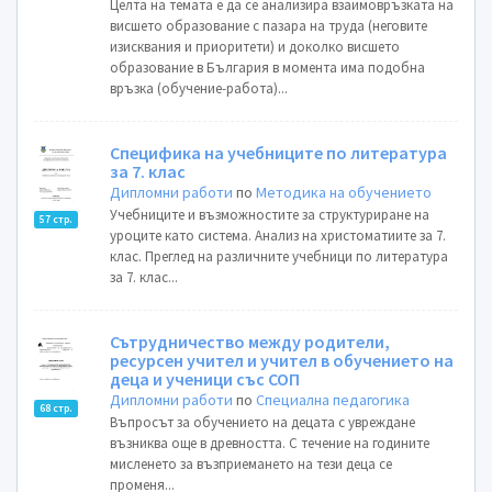
Целта на темата е да се анализира взаимовръзката на
висшето образование с пазара на труда (неговите
изисквания и приоритети) и доколко висшето
образование в България в момента има подобна
връзка (обучение-работа)...
Специфика на учебниците по литература
за 7. клас
Дипломни работи
по
Методика на обучението
Учебниците и възможностите за структуриране на
57 стр.
уроците като система. Анализ на христоматиите за 7.
клас. Преглед на различните учебници по литература
за 7. клас...
Сътрудничество между родители,
ресурсен учител и учител в обучението на
деца и ученици със СОП
Дипломни работи
по
Специална педагогика
68 стр.
Въпросът за обучението на децата с увреждане
възниква още в древността. С течение на годините
мисленето за възприемането на тези деца се
променя...