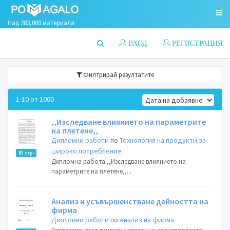
Над 283,000 материала
ВХОД
РЕГИСТРАЦИЯ
Филтрирай резултатите
1-10 от 1000
,,Изследване влиянието на параметрите
на плетене,,
Дипломни работи
по
Технология на продукти за
широко потребление
83 стр.
Дипломна работа ,,Изследване влиянието на
параметрите на плетене,,...
Анализ и усъвършенстване дейността на
фирма
Дипломни работи
по
Анализ на фирма