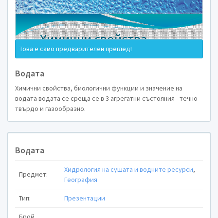
Това е само предварителен преглед!
Водата
Химични свойства, биологични функции и значение на
водата водата се среща се в 3 агрегатни състояния - течно
твърдо и газообразно.
Водата
Хидрология на сушата и водните ресурси
,
Предмет:
География
Тип:
Презентации
Брой