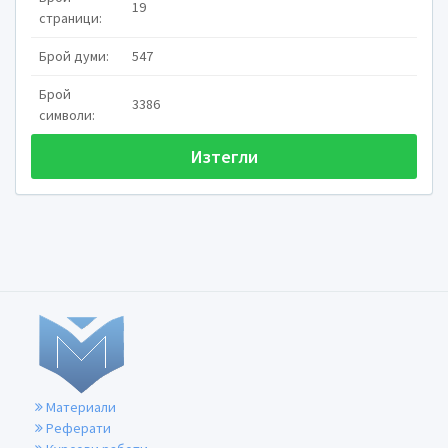
19
страници:
Брой думи:
547
Брой
3386
символи:
Химични св
Изтегли
биологични 

Водата се среща се в 3 аг
значение н
твърдо и газообразно.
Материали
Реферати