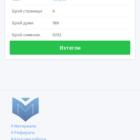
Фак.номер:
Брой страници:
6
Брой думи:
988
Брой символи:
6292
Изтегли
1.Резюме:
В настоящия проект ще се определи същността 
анализират ползите за потребителите, за да мога
Материали
Реферати
Курсови работи