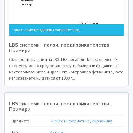
Казус
Това е само предварителен преглед!
LBS системи - ползи, предизвикателства.
Примери
към курс
MBAM605 Управленски информационни
Същност и функции на LBS. LBS (location - based service) е
на тема
софтуер, което предоставя услуги, базирани на данни за
LBS –
услуги, подпомагащи
туристическия
биз
местоположението и чрез него контролира функциите, като
К
онкретни пример
използването му датира от 1999 г....
LBS системи - ползи, предизвикателства.
Примери
Предмет:
Бизнес информатика
,
Икономика
Изготвил:
Провери
Тип:
Казуси
Специалност: