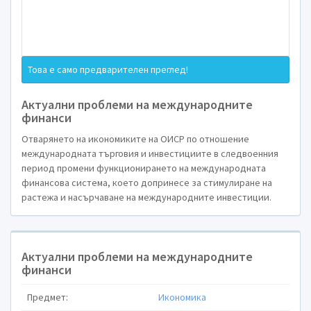
Това е само предварителен преглед!
Актуални проблеми на международните
финанси
Отварянето на икономиките на ОИСР по отношение
международната търговия и инвестициите в следвоенния
Актуални пр
период промени функционирането на международната
финансова система, което допринесе за стимулиране на
растежа и насърчаване на международните инвестиции.
международни
Актуални проблеми на международните
финанси
Предмет:
Икономика