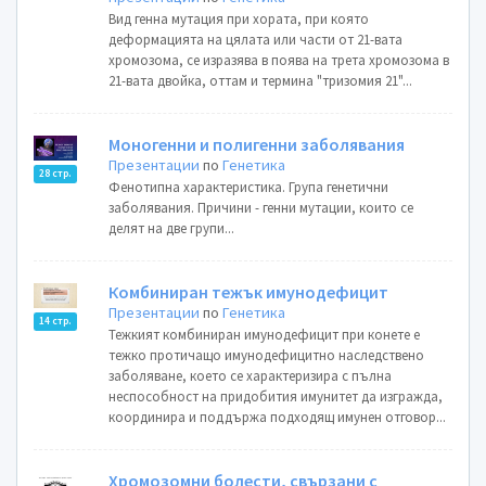
Вид генна мутация при хората, при която
деформацията на цялата или части от 21-вата
хромозома, се изразява в поява на трета хромозома в
21-вата двойка, оттам и термина "тризомия 21"...
Моногенни и полигенни заболявания
Презентации
по
Генетика
28 стр.
Фенотипна характеристика. Група генетични
заболявания. Причини - генни мутации, които се
делят на две групи...
Комбиниран тежък имунодефицит
Презентации
по
Генетика
14 стр.
Тежкият комбиниран имунодефицит при конете е
тежко протичащо имунодефицитно наследствено
заболяване, което се характеризира с пълна
неспособност на придобития имунитет да изгражда,
координира и поддържа подходящ имунен отговор...
Хромозомни болести, свързани с