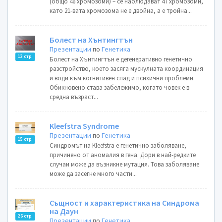
(общо 46 хромозоми) – се наблюдават 47 хромозоми,
като 21-вата хромозома не е двойна, а е тройна...
Болест на Хънтингтън
Презентации
по
Генетика
13 стр.
Болест на Хънтингтън е дегенеративно генетично
разстройство, което засяга мускулната координация
и води към когнитивен спад и психични проблеми.
Обикновено става забележимо, когато човек е в
средна възраст...
Kleefstra Syndrome
Презентации
по
Генетика
15 стр.
Синдромът на Kleefstra е генетично заболяване,
причинено от аномалия в гена. Дори в най-редките
случаи може да възникне мутация. Това заболяване
може да засегне много части...
Същност и характеристика на Синдрома
на Даун
26 стр.
Презентации
по
Генетика