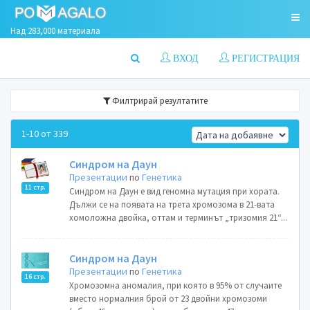
Над 283,000 материала
ВХОД
РЕГИСТРАЦИЯ
Филтрирай резултатите
1-10 от 339
Синдром на Даун
Презентации
по
Генетика
11 стр.
Синдром на Даун е вид геномна мутация при хората.
Дължи се на появата на трета хромозома в 21-вата
хомоложна двойка, оттам и терминът „тризомия 21“...
Синдром на Даун
Презентации
по
Генетика
16 стр.
Хромозомна аномалия, при която в 95% от случаите
вместо нормалния брой от 23 двойни хромозоми