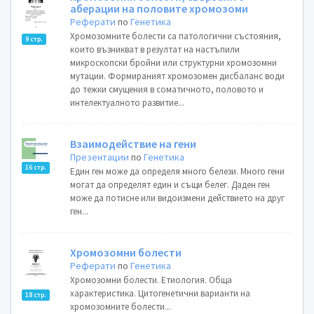
аберации на половите хромозоми
Реферати
по
Генетика
Хромозомните болести са патологични състояния,
9 стр.
които възникват в резултат на настъпили
микроскопски бройни или структурни хромозомни
мутации. Формираният хромозомен дисбаланс води
до тежки смущения в соматичното, половото и
интелектуалното развитие...
Взаимодействие на гени
Презентации
по
Генетика
16 стр.
Един ген може да определя много белези. Много гени
могат да определят един и същи белег. Даден ген
може да потисне или видоизмени действието на друг
ген...
Хромозомни болести
Реферати
по
Генетика
Хромозомни болести. Етиология. Обща
характеристика. Цитогенетични варианти на
18 стр.
хромозомните болести...