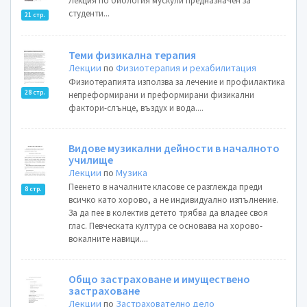
Лекция по биология мускули предназначен за
студенти...
21 стр.
Теми физикална терапия
Лекции
по
Физиотерапия и рехабилитация
Физиотерапията използва за лечение и профилактика
28 стр.
непреформирани и преформирани физикални
фактори-слънце, въздух и вода....
Видове музикални дейности в началното
училище
Лекции
по
Музика
Пеенето в началните класове се разглежда преди
8 стр.
всичко като хорово, а не индивидуално изпълнение.
За да пее в колектив детето трябва да владее своя
глас. Певческата култура се основава на хорово-
вокалните навици....
Общо застраховане и имуществено
застраховане
Лекции
по
Застрахователно дело