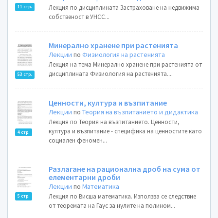
Лекция по дисциплината Застраховане на недвижима
11 стр.
собственост в УНСС...
Минерално хранене при растенията
Лекции
по
Физиология на растенията
Лекция на тема Минерално хранене при растенията от
дисциплината Физиология на растенията....
53 стр.
Ценности, култура и възпитание
Лекции
по
Теория на възпитанието и дидактика
Лекция по Теория на възпитанието. Ценности,
култура и възпитание - специфика на ценностите като
4 стр.
социален феномен...
Разлагане на рационална дроб на сума от
елементарни дроби
Лекции
по
Математика
Лекция по Висша математика. Използва се следствие
5 стр.
от теоремата на Гаус за нулите на полином...