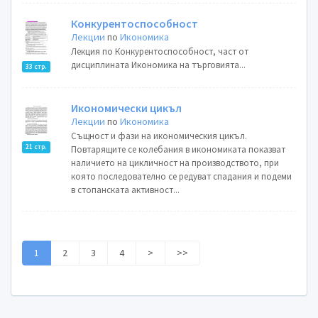
Конкурентоспособност
Лекции
по
Икономика
Лекция по Конкурентоспособност, част от
дисциплината Икономика на търговията...
33 стр.
Икономически цикъл
Лекции
по
Икономика
Същност и фази на икономическия цикъл.
21 стр.
Повтарящите се колебания в икономиката показват
наличието на цикличност на производството, при
която последователно се редуват спадания и подеми
в стопанската активност...
1
2
3
4
>
>>