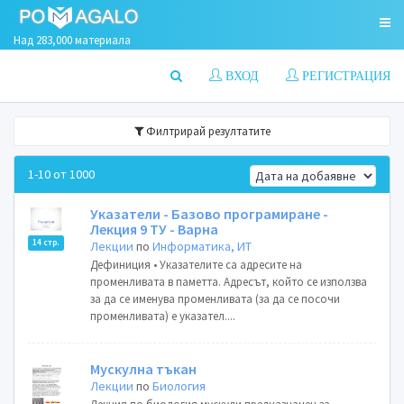
Над 283,000 материала
ВХОД
РЕГИСТРАЦИЯ
Филтрирай резултатите
1-10 от 1000
Указатели - Базово програмиране -
Лекция 9 ТУ - Варна
14 стр.
Лекции
по
Информатика, ИТ
Дефиниция • Указателите са адресите на
променливата в паметта. Адресът, който се използва
за да се именува променливата (за да се посочи
променливата) е указател....
Мускулна тъкан
Лекции
по
Биология